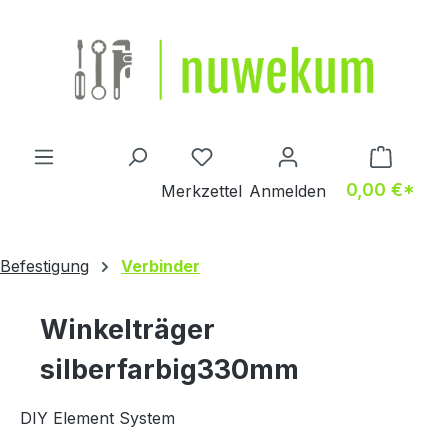
Zum Hauptinhalt springen
Du hast 0 Produkte auf dem M
0,00 €*
Merkzettel
Anmelden
Befestigung
Verbinder
Winkelträger
silberfarbig330mm
DIY Element System