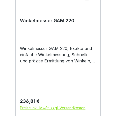
Winkelmesser GAM 220
Winkelmesser GAM 220, Exakte und
einfache Winkelmessung, Schnelle
und präzise Ermittlung von Winkeln,
Exakte Übertragung der Winkel auf
Werkstücke durch mechanische
Feststellschraube möglich, 4 x 1,5 V-
LR6-Batterie (AA)
Regulärer Preis:
236,81 €
Preise inkl. MwSt. zzgl. Versandkosten