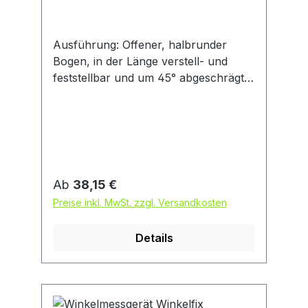
Ausführung: Offener, halbrunder
Bogen, in der Länge verstell- und
feststellbar und um 45° abgeschrägte
Schiene, aus Spezialstahl, blendfreie
Skala, matt verchromt. Anwendung:
Zum Messen von Winkelgraden 10°–
170°, auch an Werkstücken mit
kleinen Ansätzen. Ablesung 1°.
Regulärer Preis:
Ab
38,15 €
Preise inkl. MwSt. zzgl. Versandkosten
Details