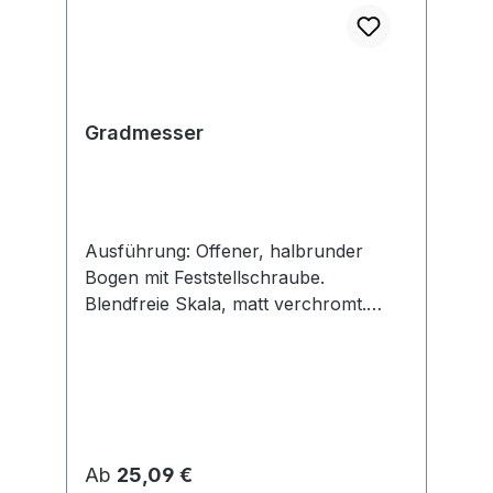
Gradmesser
Ausführung: Offener, halbrunder
Bogen mit Feststellschraube.
Blendfreie Skala, matt verchromt.
Anwendung: Zum Messen von
Winkelgraden 0–180°. Ablesung 1°.
Regulärer Preis:
Ab
25,09 €