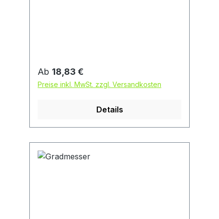
Bogen mit Feststellschraube.
Anwendung: Zum Messen von
Winkelgraden 0–180°. Ablesung 1°.
Regulärer Preis:
Ab
18,83 €
Preise inkl. MwSt. zzgl. Versandkosten
Details