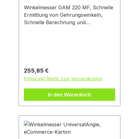
Winkelmesser GAM 220 MF, Schnelle
Ermittlung von Gehrungswinkeln,
Schnelle Berechnung und
Übertragung von Winkeln durch
Speicherfunktion für häufig
verwendete Winkelmaße,
Automatische Berechnung von
einfachen und doppelten Kapp- und
Gehrungswinkeln ohne weitere
Regulärer Preis:
255,85 €
Hilfsmittel, Schenkelverlängerung.
Preise inkl. MwSt. zzgl. Versandkosten
Schutztasche. 4 x 1,5 V-LR6-Batterie
(AA)
In den Warenkorb