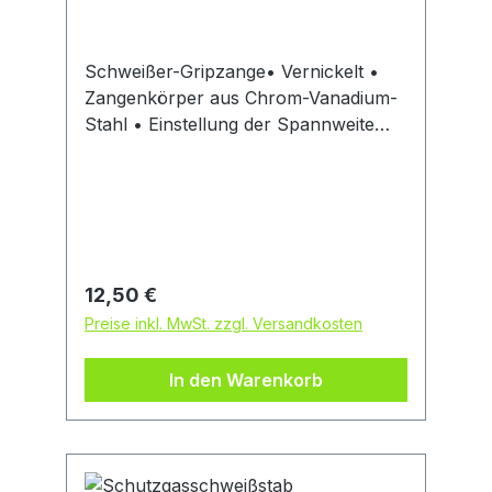
Schweißer-Gripzange• Vernickelt •
Zangenkörper aus Chrom-Vanadium-
Stahl • Einstellung der Spannweite
und des Spanndruckes mittels
Einstellschraube • Für das genaue
Ausrichten von runden und eckigen
Rohren beim Schweißen, U-Form hält
Werkstücke in Position und bietet
ausreichend Arbeitsraum während
Regulärer Preis:
12,50 €
des SchweißvorgangsHersteller:
Preise inkl. MwSt. zzgl. Versandkosten
Einkaufsbüro Deutscher Eisenhändler
GmbH, EDE Platz 1, 42389 Wuppertal,
In den Warenkorb
DE, +4920260960,
webkontakt@ede.de