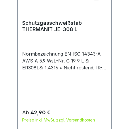
Schutzgasschweißstab
THERMANIT JE-308 L
Normbezeichnung EN ISO 14343-A
AWS A 5.9 Wst.-Nr. G 19 9 L Si
ER308LSi 1.4316 • Nicht rostend, IK-
beständig (Nasskorrosion bis 350 °C)
• Korrosionsbeständig wie artgleiche
niedriggekohlte und stabilisierte
austenitische 18/8 CrNi (N)-
Stähle-/Stahlgusssorten • Kaltzäh bis
-196 °C • Verbindungen und
Regulärer Preis:
Ab
42,90 €
Auftragungen an artähnlichen
Preise inkl. MwSt. zzgl. Versandkosten
stabilisierten und nicht stabilisierten