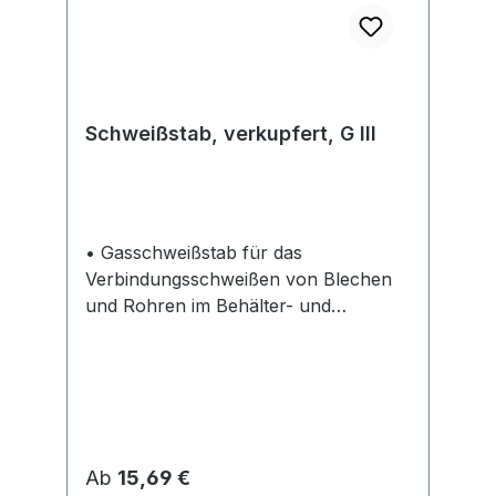
Schweißstab, verkupfert, G III
• Gasschweißstab für das
Verbindungsschweißen von Blechen
und Rohren im Behälter- und
Rohrleitungsbau • Die
Spaltüberbrückbarkeit ist gut, deshalb
einfach zu verarbeiten • Im
Stulpkarton zu 25 kg, Länge 1000 mm
Normbezeichnungen: • Werkstoff Nr.:
1.6215; EN 12536: 0-III; Qualität G III
Regulärer Preis:
Ab
15,69 €