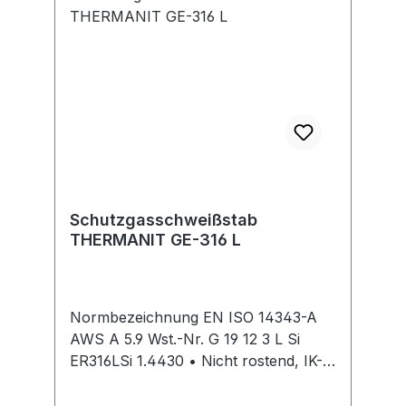
Schutzgasschweißstab
THERMANIT GE-316 L
Normbezeichnung EN ISO 14343-A
AWS A 5.9 Wst.-Nr. G 19 12 3 L Si
ER316LSi 1.4430 • Nicht rostend, IK-
beständig • Korrosionsbeständig wie
artgleiche niedriggekohlte und