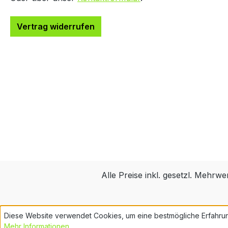
V
A
Vertrag widerrufen
D
T
d
e
W
d
T
B
I
w
v
Alle Preise inkl. gesetzl. Mehrwe
Diese Website verwendet Cookies, um eine bestmögliche Erfahru
Mehr Informationen ...