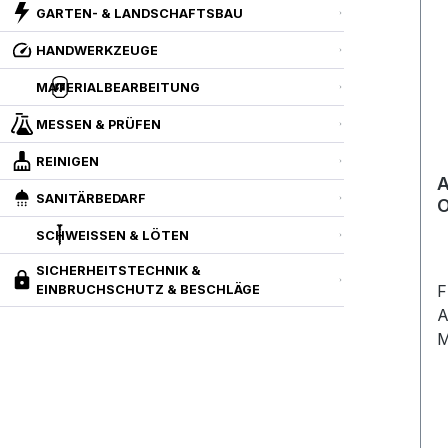
GARTEN- & LANDSCHAFTSBAU
HANDWERKZEUGE
MATERIALBEARBEITUNG
MESSEN & PRÜFEN
REINIGEN
SANITÄRBEDARF
O
M
SCHWEISSEN & LÖTEN
SICHERHEITSTECHNIK &
F
EINBRUCHSCHUTZ & BESCHLÄGE
A
M