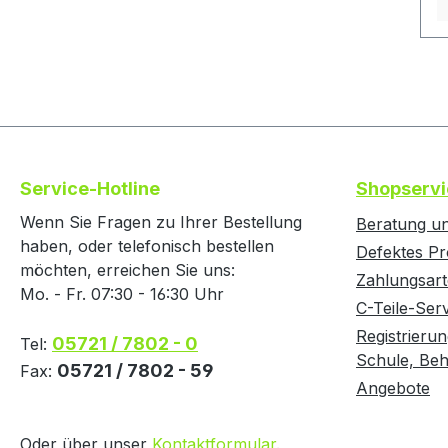
d
T
K
l
K
H
S
u
Service-Hotline
Shopservi
e
Wenn Sie Fragen zu Ihrer Bestellung
Beratung un
z
haben, oder telefonisch bestellen
Defektes Pr
A
möchten, erreichen Sie uns:
b
Zahlungsar
Mo. - Fr. 07:30 - 16:30 Uhr
H
C-Teile-Ser
D
Registrierun
05721 / 7802 - 0
Tel:
U
Schule, Behö
05721 / 7802 - 59
Fax:
e
Angebote
T
p
Oder über unser
Kontaktformular
.
Te