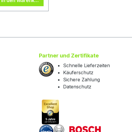
In den Warenkorb
nd hat ein leichtes
igengewichtHerstell
r: Heras Mobilzaun
mbH, Zum
chürmannsgraben
4D, 47441 Moers,
E, , info@heras-
obile.de
Partner und Zertifikate
Schnelle Lieferzeiten
Käuferschutz
Sichere Zahlung
Datenschutz