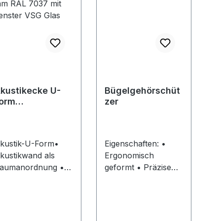
kustikecke U-
Bügelgehörschüt
orm
zer
3230xT2130xH2
10mm RAL 7037
it Fenster VSG
kustik-U-Form•
Eigenschaften: •
las
kustikwand als
Ergonomisch
aumanordnung •
geformt • Präzise
omplettkonfiguratio
Einstellung der
: mit
Kopfweite
odenverankerung
Dämmwerte: SNR =
ur Eigenmontage •
24 dB(A)