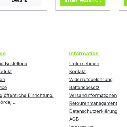
Details
In den Warenkorb
em
u
HREESPINE®-
E
LICKSYSTEM
e
assen sich die
G
orpusmöbel aus
S
olz in
2
ekundenschnelle
D
nd ohne Werkzeug
m
ce
Information
infach
d Bestellung
Unternehmen
usammenbauen.
odukt
lles, was Sie dazu
Kontakt
enötigen, sind Ihre
ten
Widerrufsbelehrung
ände. Die
vice
Batteriegesetz
emontage oder der
g öffentliche Einrichtung,
Versandinformationen
mbau der Möbel
rde, ...
Retourenmanagement
rfolgt mittels Stift.
Datenschutzerklärung
hreespine® ist eine
atentierte
AGB
chnologie, die von