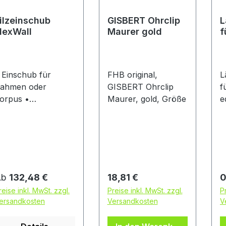
B1 Lief
ilzeinschub
GISBERT Ohrclip
L
S
lexWall
Maurer gold
f
m
F
e
G
 Einschub für
FHB original,
L
H
ahmen oder
GISBERT Ohrclip
f
5
orpus •
Maurer, gold, Größe
e
G
challschutzvlies,
B
+
ilzoptik, 12 mm •
v
i
challschutzklasse
Wi
hwer
a
ntflammbar gemäß
a
IN 4102 (B1) •
H
egulärer Preis:
Regulärer Preis:
R
Ab
132,48 €
18,81 €
0
nwendung: Kann in
M
reise inkl. MwSt. zzgl.
Preise inkl. MwSt. zzgl.
P
en Rahmen oder
g
ersandkosten
Versandkosten
V
orpus gestellt
n
den Hinweis: Mit
•