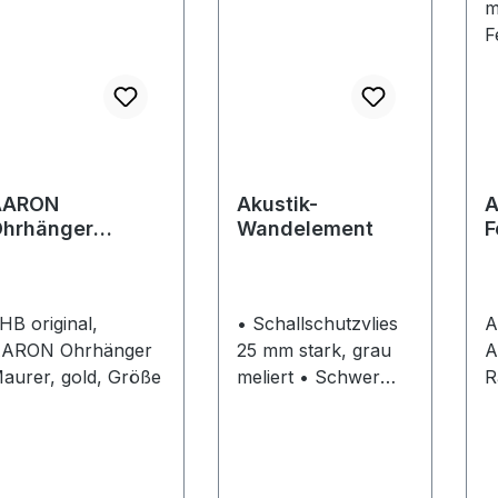
AARON
Akustik-
A
hrhänger
Wandelement
F
aurer gold
B
6
m
HB original,
• Schallschutzvlies
A
G
ARON Ohrhänger
25 mm stark, grau
A
aurer, gold, Größe
meliert • Schwer
R
entflammbar gemäß
K
DIN 4102 (B1) •
n
Schallschutzklasse
B
C • Absorption von
z