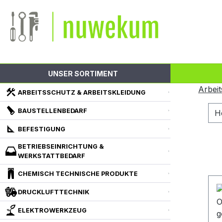
m Hauptinhalt springen
Zur Suche springen
Zur Hauptnavigation springen
UNSER SORTIMENT
Arbeit
ARBEITSSCHUTZ & ARBEITSKLEIDUNG
BAUSTELLENBEDARF
H
BEFESTIGUNG
BETRIEBSEINRICHTUNG &
WERKSTATTBEDARF
CHEMISCH TECHNISCHE PRODUKTE
DRUCKLUFTTECHNIK
ELEKTROWERKZEUG