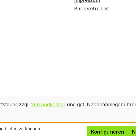
Impressum
älinge Innovation
Barrierefreiheit
B erfunden wurde.
ie Wortmarke
hreespine® und
as Logo sind
ingetragene
arenzeichen für
ie Klickmöbel-
echnologie im
esitz von Välinge
nnovation AB und
erden unter Lizenz
erwendet.
rtsteuer zzgl.
Versandkosten
und ggf. Nachnahmegebühren,
ng bieten zu können.
Konfigurieren
N