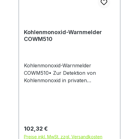
Kohlenmonoxid-Warnmelder
COWM510
Kohlenmonoxid-Warnmelder
COWM510• Zur Detektion von
Kohlenmonoxid in privaten
Haushalten • Für den Einsatz in
Räumen mit
Verbrennungseinrichtungen (offener
Kamin, Gastherme, Durchlauferhitzer
etc.) geeignet • Warnt bereits vor
geringen CO-Konzentrationen •
Regulärer Preis:
102,32 €
Wand- oder Standmontage • 10 Jahre
Preise inkl. MwSt. zzgl. Versandkosten