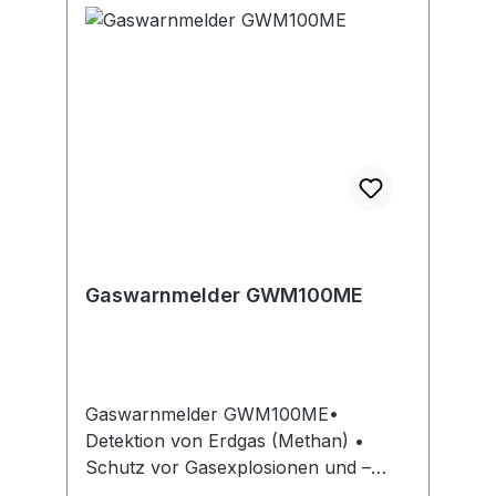
Diebstahlsicherung • Funkfrequenz
868 MHz • Die Funktionsfähigkeit
sollte alle vier Wochen geprüft
werdenHersteller: ABUS August
Bremicker Söhne KG, Altenhofer Weg
25, 58300 Wetter, DE, +4923356340,
info@abus.de
Gaswarnmelder GWM100ME
Gaswarnmelder GWM100ME•
Detektion von Erdgas (Methan) •
Schutz vor Gasexplosionen und –
vergiftungen durch frühzeitige