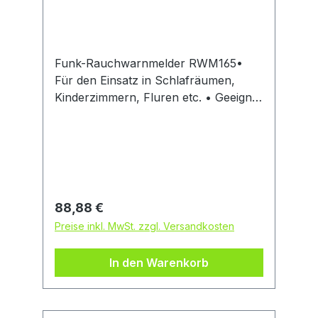
Funk-Rauchwarnmelder RWM165•
Für den Einsatz in Schlafräumen,
Kinderzimmern, Fluren etc. • Geeignet
für den Einsatz in bewohnten
Freizeitfahrzeugen (z. B. Wohnmobile)
• Q-Label zertifiziert durch VdS • Mit
12 Meldern pro Gruppe vernetzbar •
Fest verbaute Batterie (3V Lithium) •
10 Jahre Batterielebensdauer •
Regulärer Preis:
88,88 €
Lautstärke des Alarms: 85 dB •
Preise inkl. MwSt. zzgl. Versandkosten
Stummschaltungsoption •
Regelmäßiger Selbsttest mit
In den Warenkorb
automatischer Fehlermeldung •
Warnton bei schwacher Batterie •
Großflächige Prüftaste •