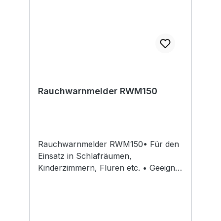
Rauchwarnmelder RWM150
Rauchwarnmelder RWM150• Für den
Einsatz in Schlafräumen,
Kinderzimmern, Fluren etc. • Geeignet
für den Einsatz in bewohnten
Freizeitfahrzeugen (z.B. Wohnmobile)
• Erfassungsbereich: bis 40 m²
innerhalb eines Raumes • Lautstärke