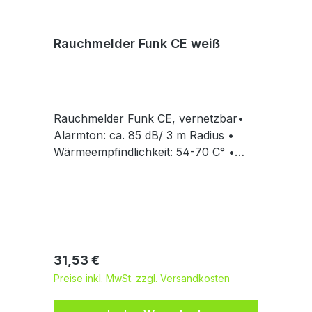
Rauchmelder Funk CE weiß
Rauchmelder Funk CE, vernetzbar•
Alarmton: ca. 85 dB/ 3 m Radius •
Wärmeempfindlichkeit: 54-70 C° •
Drahtlose Reichweite: >20 Meter •
Akustische und optische Anzeige bei
aufgebrauchter Batterie •
Funktionstest über Testtaste •
Automatische Selbstkontrolle nur zur
Verwendung im Innenbereich (nicht
Regulärer Preis:
31,53 €
wassergeschützt) • Batterietyp: 1,5 AA
Preise inkl. MwSt. zzgl. Versandkosten
Energizer, wechselbar • Bis zu 15
Rauchwarnmelder dieser Serie