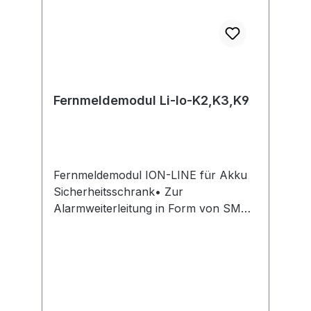
Fernmeldemodul Li-Io-K2,K3,K9
Fernmeldemodul ION-LINE für Akku
Sicherheitsschrank• Zur
Alarmweiterleitung in Form von SMS
oder Anruf • Geeignet für
Betriebe/Einrichtungen ohne zentrale
Gebäudeleittechnik • Für Schränke
mit potentialfreiem Schaltkontakt zur
Alarmweiterleitung Hinweis: Das
Fernmeldemodul ION-LINE leitet die