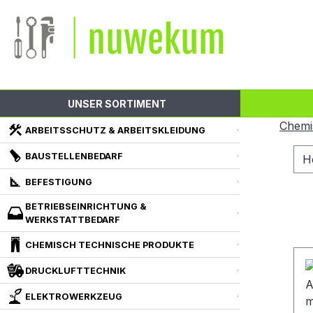
m Hauptinhalt springen
Zur Suche springen
Zur Hauptnavigation springen
UNSER SORTIMENT
Chemi
ARBEITSSCHUTZ & ARBEITSKLEIDUNG
BAUSTELLENBEDARF
H
BEFESTIGUNG
BETRIEBSEINRICHTUNG &
WERKSTATTBEDARF
CHEMISCH TECHNISCHE PRODUKTE
DRUCKLUFTTECHNIK
ELEKTROWERKZEUG