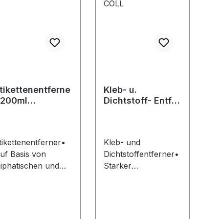
tikettenentferne
Kleb- u.
 200ml
Dichtstoff- Entf.
prühdose E-
Spray 400ml E-
OLL
COLL
tikettenentferner•
Kleb- und
uf Basis von
Dichtstoffentferner•
liphatischen und
Starker
romatischen
Lösungseffekt •
ohlenwasserstoffe
Silikonfrei • Ersetzt
ner
mechanische
mweltfreundlicher
Hilfsmittel • Zur