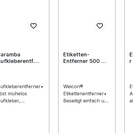
Caramba
Etiketten-
E
ufkleberentf.
Entferner 500 ml
r
00 ml
mit Spachtel
S
Weicon
C
ufkleberentferner•
Weicon®
E
öst mühelos
Etikettenentferner•
A
ufkleber,
Beseitigt einfach und
a
reisschilder,
schnell
a
eschriftungsfolien,
Papieretiketten und
K
ignetten etc. •
Rückstände von
n • Terpe
ntfernt
Haftklebstoffen auf
u