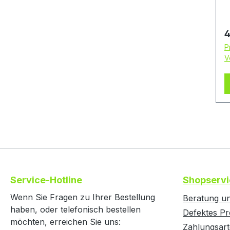
e
S
A
V
L
R
4
h
K
b
P
en
V
e
a
A
H
e
a
C
p
E
G
7
G
D
H
i
s
A
F
Service-Hotline
Shopservi
D
Wenn Sie Fragen zu Ihrer Bestellung
Beratung un
e
haben, oder telefonisch bestellen
Defektes Pr
K
möchten, erreichen Sie uns:
u
Zahlungsar