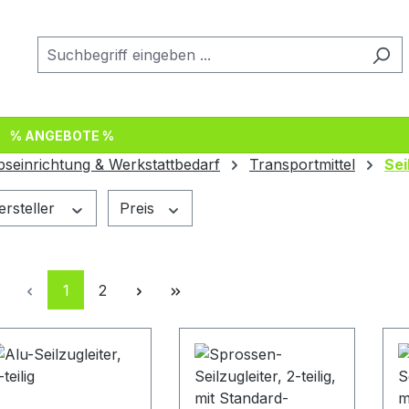
% ANGEBOTE %
bseinrichtung & Werkstattbedarf
Transportmittel
Sei
ersteller
Preis
Seite
Seite
1
2