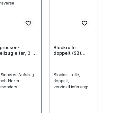
prossen-
Blockrolle
eilzugleiter, 3-
doppelt (SB)
eilig, mit
galZn f. Seil-Ø b.
tandard-
7,0mm PÖSAMO
raverse
 Sicherer Aufstieg
Blockseilrolle,
ach Norm –
doppelt,
esonders
verzinktLieferung:
andsicher • Durch
Auf Karte, 10 Karten
tandard-Traverse,
im
tabile
Umkarton.Hersteller
echteckholme,
: Monheimer Ketten-