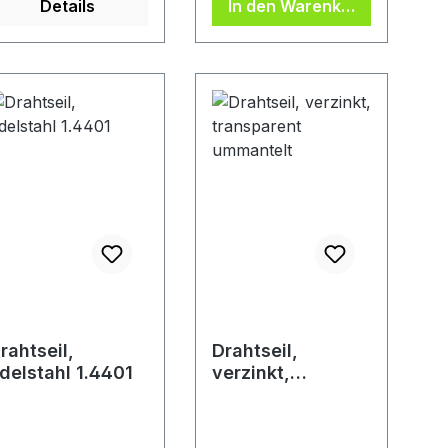
Details
In den Warenkorb
erden, sofern
DE, +49217339760,
iese ausschließlich
info@poesamo.de
m
estimmungsgemäß
n Gebrauch
ingesetzt werden!
eispiel: fester
inbau/Anbau,
iter mit Haken
der mit Zurrband-,
urtbefestigung.
rahtseil,
Drahtseil,
delstahl 1.4401
verzinkt,
transparent
ummantelt