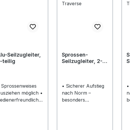
lu-Seilzugleiter,
Sprossen-
S
-teilig
Seilzugleiter, 2-
S
teilig, mit
t
Standard-
S
Traverse
T
 Sprossenweises
• Sicherer Aufstieg
•
usziehen möglich •
nach Norm –
n
edienerfreundliche
besonders
b
eilführung •
standsicher • Durch
st
anglebiges
Standard-Traverse,
S
unststoffseil:
stabile
s
ntriegeln, Ablassen
Rechteckholme,
R