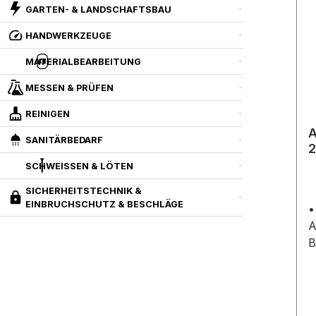
GARTEN- & LANDSCHAFTSBAU
HANDWERKZEUGE
MATERIALBEARBEITUNG
MESSEN & PRÜFEN
REINIGEN
A
SANITÄRBEDARF
2
SCHWEISSEN & LÖTEN
SICHERHEITSTECHNIK &
EINBRUCHSCHUTZ & BESCHLÄGE
•
A
B
S
L
K
E