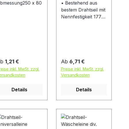
bmessung250 x 80
• Bestehend aus
bestem Drahtseil mit
Nennfestigkeit 1770
N/mm² • Drallarm
und spannungsfrei •
Nach EN 12385-4
Drallarme und
spannungsfreie
Drahtseile und ihre
egulärer Preis:
Regulärer Preis:
Ab
1,21 €
Ab
6,71 €
Vorzüge 1. Die Litzen
reise inkl. MwSt. zzgl.
Preise inkl. MwSt. zzgl.
der Seile sind
ersandkosten
Versandkosten
vorgeformt.
Durchschnittene
Details
Details
Seile behalten ihre
Lage bei, ohne dass
ein Abbinden der
Seite an der
Schnittstelle
erforderlich ist. 2. Da