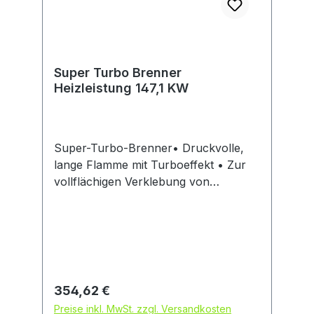
Super Turbo Brenner
Heizleistung 147,1 KW
Super-Turbo-Brenner• Druckvolle,
lange Flamme mit Turboeffekt • Zur
vollflächigen Verklebung von
Bitumen-Schweißbahnen und beim
TrocknenHersteller: Grün GmbH
Spezialmaschinenfabrik, Siegener
Straße 81 - 83, 57234 Wilnsdorf-
Niederdielfen, DE, +49 (0) 271 - 39
88-0, info@gruen-gmbh.de
Regulärer Preis:
354,62 €
Preise inkl. MwSt. zzgl. Versandkosten