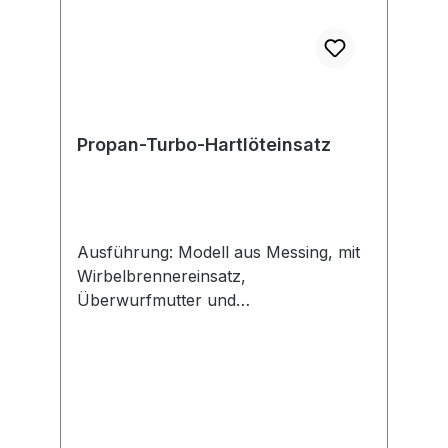
Propan-Turbo-Hartlöteinsatz
Ausführung: Modell aus Messing, mit
Wirbelbrennereinsatz,
Überwurfmutter und
abschraubbarem, verchromtem
Edelstahlmundstück, für max. 2,5 bar
Überdruck. Die Luft wird automatisch
angesaugt. Anwendung: Speziell zum
Hartlöten von Kupferrohren.