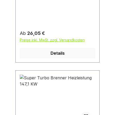
40 an Kupferrohr.
Regulärer Preis:
Ab
26,05 €
Preise inkl. MwSt. zzgl. Versandkosten
Details