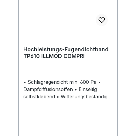
Hochleistungs-Fugendichtband
TP610 ILLMOD COMPRI
• Schlagregendicht min. 600 Pa •
Dampfdiffusionsoffen • Einseitig
selbstklebend • Witterungsbeständig •
Aus Polyurethan-Weichschaumstoff •
Zur schlagregensicheren Abdichtung
von Anschlussfugen im Hochbau •
Zur Fenstermontage, im Metall-, Holz
und Containerbau