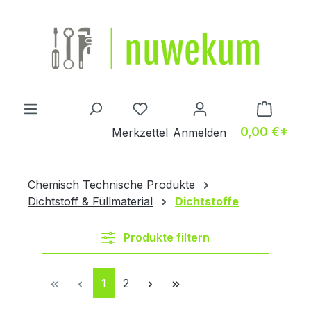
Zum Hauptinhalt springen
Du hast 0 Produkte auf dem M
0,00 €*
Merkzettel
Anmelden
Chemisch Technische Produkte
Dichtstoff & Füllmaterial
Dichtstoffe
Produkte filtern
Seite
Seite
1
2