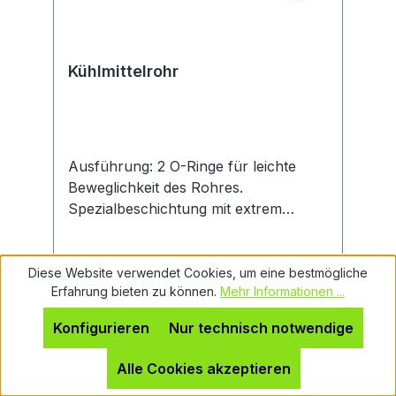
Kühlmittelrohr
Ausführung: 2 O-Ringe für leichte
Beweglichkeit des Rohres.
Spezialbeschichtung mit extrem
glatter Oberfläche, bis 120 bar.
Anwendung: Notwendig für alle HSK-
Maschinen mit Innenkühlung. Schont
Diese Website verwendet Cookies, um eine bestmögliche
Erfahrung bieten zu können.
Mehr Informationen ...
das Dichtsystem der Spindel vor
Verschmutzung.
Konfigurieren
Nur technisch notwendige
Regulärer Preis:
Ab
24,63 €
Alle Cookies akzeptieren
Preise inkl. MwSt. zzgl. Versandkosten