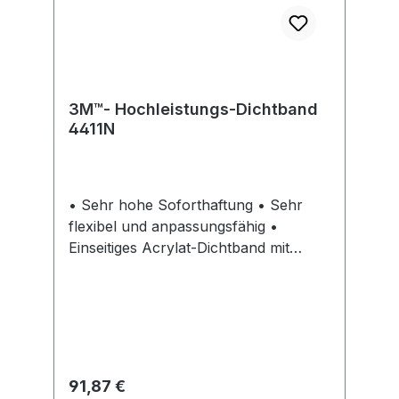
3M™- Hochleistungs-Dichtband
4411N
• Sehr hohe Soforthaftung • Sehr
flexibel und anpassungsfähig •
Einseitiges Acrylat-Dichtband mit
robustem Ionomerträger • Hohe
Temperatur-, Witterungs- und UV-
Beständigkeit • Sehr gute
Feuchtigkeitsbeständigkeit •
Lackierbar • Sehr gute
Alterungsbeständigkeit • Für den
Regulärer Preis:
91,87 €
Innen- und Außenbereich