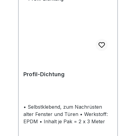
Aussparungen anlegen, um
Spannkraftverluste zu minimieren.
Benutzung im Temperaturbereich 0–
90 °C.Hersteller: Andreas Maier
GmbH & Co KG, Waiblinger Str. 116,
70734 Fellbach, DE, +4971157660,
amf@amf.de
Profil-Dichtung
• Selbstklebend, zum Nachrüsten
alter Fenster und Türen • Werkstoff:
EPDM • Inhalt je Pak = 2 x 3 Meter