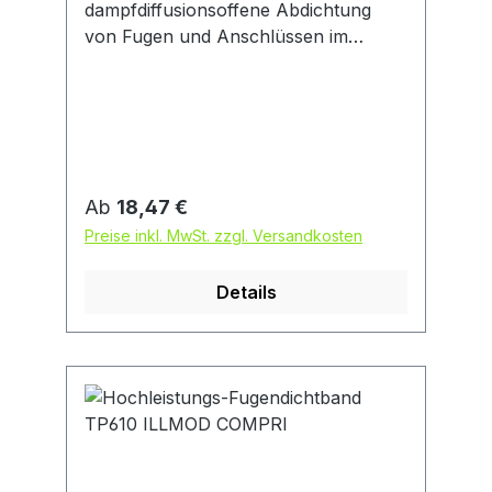
dampfdiffusionsoffene Abdichtung
von Fugen und Anschlüssen im
Hochbau • Hohe Bewegungsreserven
• Für stark beanspruchte Fugen • Für
bis zu 40 mm Fugenbreite im
Hochbau • Beanspruchungsgruppe
BG1 (DIN 18542) • Starke
Komprimierung für hohe
Regulärer Preis:
Ab
18,47 €
Schlagregendichte über 600 Pa und
Preise inkl. MwSt. zzgl. Versandkosten
dauerhafte UV-Beständigkeit •
Dampfdiffusionsoffen: Austrocknung
Details
der Fuge