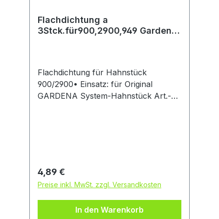
Flachdichtung a
3Stck.für900,2900,949 Gardena
Gardena
Flachdichtung für Hahnstück
900/2900• Einsatz: für Original
GARDENA System-Hahnstück Art.-
Nr. 900/2900, Impulsgießstab Art.-Nr.
949, Düngegießstab Art.-Nr. 1149 •
Inhalt: 3 StückHinweis: Kein
Lagerartikel! Beschaffung erfolgt
kurzfristig. Abweichende Lieferzeit.
Beachten Sie dieHersteller: Gardena
Regulärer Preis:
4,89 €
Deutschland GmbH, Hans-Lorenser-
Preise inkl. MwSt. zzgl. Versandkosten
Str. 40, 89079 Ulm, DE, +497314900,
verkauf@gardena.com
In den Warenkorb