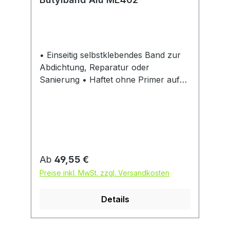
• Einseitig selbstklebendes Band zur
Abdichtung, Reparatur oder
Sanierung • Haftet ohne Primer auf
vielen Untergründen (in manchen
Fällen ist ein entsprechender Primer
erforderlich) • Dauerhaft UV- und
witterungsbeständige Oberfläche •
Luft- und wasserdampfdiffusionsdicht
• Für Anschlüsse, Nähte, Stöße,
Regulärer Preis:
Ab
49,55 €
Überlappungen, falls eine luft- und
Preise inkl. MwSt. zzgl. Versandkosten
wasserdampfdiffusionsdichte
Abdichtung erforderlich • Für den
Details
Innen- und Außenbereich