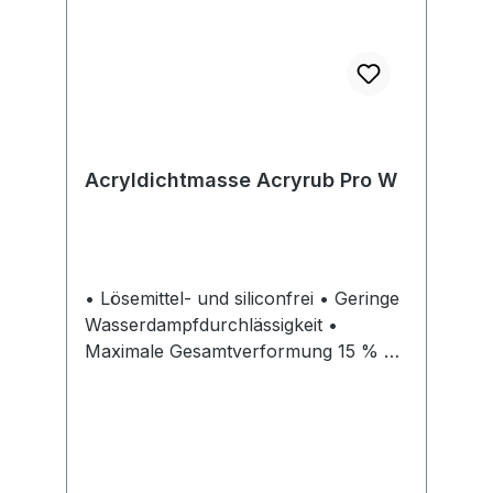
Stunden Hinweis: Nicht bei Regen-
oder Frostgefahr verarbeiten. Nach
Aushärtung schlagregenfest.
Überstreichbar. (Bei Regen- oder
Frostgefahr Soudal Aquafix
verwenden).
Acryldichtmasse Acryrub Pro W
• Lösemittel- und siliconfrei • Geringe
Wasserdampfdurchlässigkeit •
Maximale Gesamtverformung 15 % •
Farbecht, witterungs- und UV-
beständig • Wasserfest nach
Aushärtung, nicht für andauernde
Wasserbelastung geeignet • Sehr gute
Haftung auf feuchten, saugenden