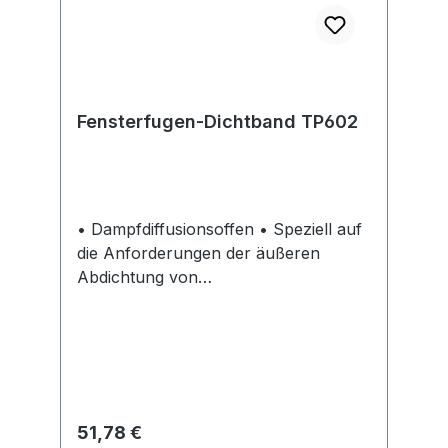
Fensterfugen-Dichtband TP602
• Dampfdiffusionsoffen • Speziell auf
die Anforderungen der äußeren
Abdichtung von
Fensteranschlussfugen abgestimmt •
UV-beständig, gemäß BG1 nach DIN
18542 • EC1 PLUS und DGNB
Zertifiziert • Schlagregendichtheit: 600
Pa
Regulärer Preis:
51,78 €