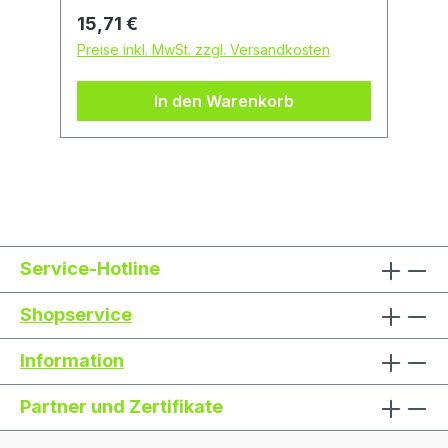
Wuppertal, DE, +49202734282,
Regulärer Preis:
15,71 €
info@heinz-hesse-kg.com
Preise inkl. MwSt. zzgl. Versandkosten
In den Warenkorb
Service-Hotline
Shopservice
Information
Partner und Zertifikate