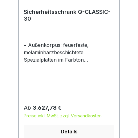
Sicherheitsschrank Q-CLASSIC-
30
• Außenkorpus: feuerfeste,
melaminharzbeschichtete
Spezialplatten im Farbton
anthrazitgrau (ähnl. RAL 7016) •
Türfront: aus Stahlblech mit
hochwertiger Struktur-
Pulverbeschichtung • Verarbeitung:
robust und langlebig,
Sicherheitselemente
Regulärer Preis:
Ab
3.627,78 €
korrosionsgeschützt außerhalb des
Preise inkl. MwSt. zzgl. Versandkosten
Lagerraums montiert • Türen: bleiben
in jedem Öffnungswinkel stehen,
Details
selbstständige Schließung im