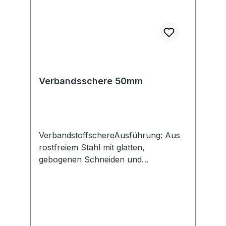
Verbandsschere 50mm
VerbandstoffschereAusführung: Aus
rostfreiem Stahl mit glatten,
gebogenen Schneiden und
abgerundeten Spitzen. Geschraubtes
Gelenk. Griffe mit zwei runden
Griffaugen und
Kunststoffhüllen.Hersteller: Heinz
Hesse KG, Yale-Allee 17, 42329