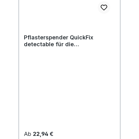
Pflasterspender QuickFix
detectable für die
Lebensmittelindustrie
Regulärer Preis:
Ab
22,94 €