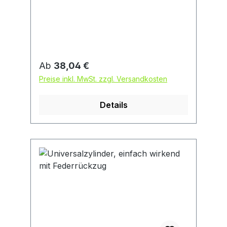
bis zu 1500 N • Für schonendes und
paralleles Spannen
Regulärer Preis:
Ab
38,04 €
Preise inkl. MwSt. zzgl. Versandkosten
Details