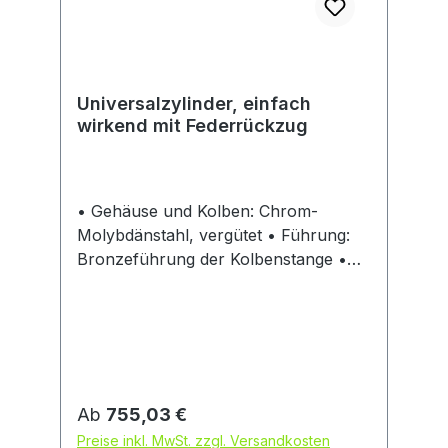
Universalzylinder, einfach
wirkend mit Federrückzug
• Gehäuse und Kolben: Chrom-
Molybdänstahl, vergütet • Führung:
Bronzeführung der Kolbenstange •
Befestigungsgewinde: metrisch •
Betriebsdruck: 700 bar Lieferung:
Inklusive Kupplungsmuffe(n),
Staubkappe und Druckstück, größere
Zylinder mit Tragegriffen/Trageöse.
Hinweis: Zylinder mit Druckkräften bis
Regulärer Preis:
Ab
755,03 €
1000 kN (100 t) auf Anfrage lieferbar.
Preise inkl. MwSt. zzgl. Versandkosten