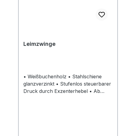
Leimzwinge
• Weißbuchenholz • Stahlschiene
glanzverzinkt • Stufenlos steuerbarer
Druck durch Exzenterhebel • Ab
Spannweite 1000 mm mit zwei
Schiebeteilen • Rutschsicher auch auf
Rundungen und Kanten