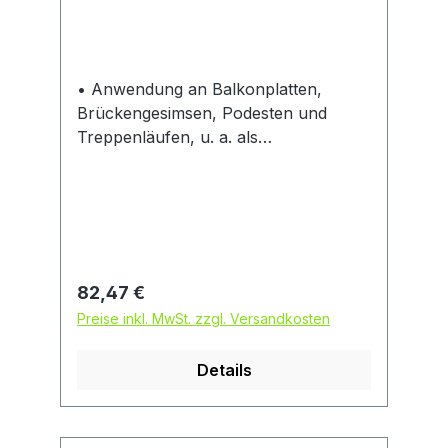
• Anwendung an Balkonplatten,
Brückengesimsen, Podesten und
Treppenläufen, u. a. als
Absturzsicherung • Die
Schutzgeländerzwingen entsprechen
den Anforderungen der EN 13374 •
Für Einsatzhöhen bis 40 m über
Gelände • Stufenlose Einstellung
durch robustes Gewinde • Für
Regulärer Preis:
82,47 €
Deckenstärken bis 40 cm einsetzbar •
Preise inkl. MwSt. zzgl. Versandkosten
Aufbauhöhe maximal 40 m, Abstand
2 m • Feuerverzinkt
Details