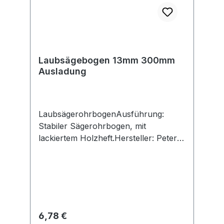
Laubsägebogen 13mm 300mm
Ausladung
LaubsägerohrbogenAusführung:
Stabiler Sägerohrbogen, mit
lackiertem Holzheft.Hersteller: Peter
Bausch GmbH & Co. KG,
Blombachstr.21-23, 42369 Wuppertal,
DE, +49202246880, info@peter-
bausch.de
Regulärer Preis:
6,78 €