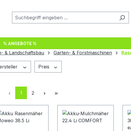
% ANGEBOTE %
n- & Landschaftsbau
Garten- & Forstmaschinen
Ras
ersteller
Preis
Seite
Seite
1
2