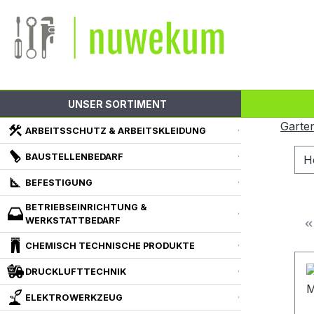
m Hauptinhalt springen
Zur Suche springen
Zur Hauptnavigation springen
UNSER SORTIMENT
Garte
ARBEITSSCHUTZ & ARBEITSKLEIDUNG
BAUSTELLENBEDARF
H
BEFESTIGUNG
BETRIEBSEINRICHTUNG &
WERKSTATTBEDARF
CHEMISCH TECHNISCHE PRODUKTE
DRUCKLUFTTECHNIK
ELEKTROWERKZEUG