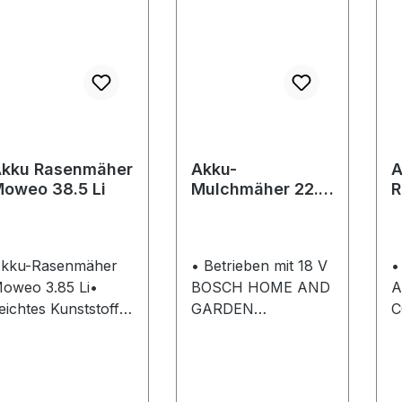
kku Rasenmäher
Akku-
A
oweo 38.5 Li
Mulchmäher 22.4
R
Li COMFORT
L
kku-Rasenmäher
• Betrieben mit 18 V
•
oweo 3.85 Li•
BOSCH HOME AND
A
eichtes Kunststoff-
GARDEN
C
ehäuse für hohe
COMPATIBLE Li-
R
endigkeit •
Ionen-Akku •
G
raktischer
Besonders geeignet
Ku
ragegriff für
für kleine Flächen,
L