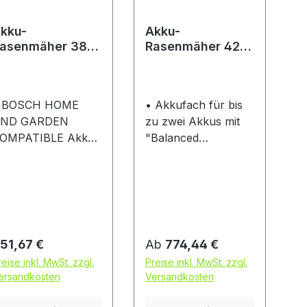
kku-
Akku-
asenmäher 38.2
Rasenmäher 42.2
i BO FLEX
Li comfort
remium
 BOSCH HOME
• Akkufach für bis
ND GARDEN
zu zwei Akkus mit
OMPATIBLE Akku-
"Balanced
senmäher • Zwei
Discharging" für
eistungsstarke 18V
max. lange Laufzeit
5,0 Ah) Lithium-
• Leistungsstarker
nen Akkus • Mit
Lithium-Ionen Akku
rgonomischem
„ENERGY FLEX“ •
oppelhand-
Für Rasenflächen
egulärer Preis:
Regulärer Preis:
51,67 €
Ab
774,44 €
chalter für
bis: ca. 350 m² (mit 1
reise inkl. MwSt. zzgl.
Preise inkl. MwSt. zzgl.
öchsten
x 4Ah Akku) bis ca.
ersandkosten
Versandkosten
edienkomfort •
700 m² (mit 2 x 4
axRun Cockpit mit
Ah Akkus) • Große