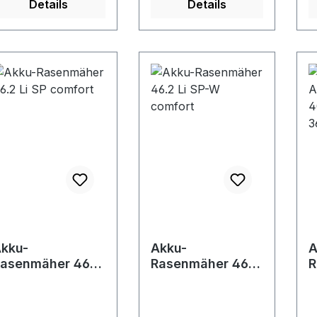
Details
Details
O Geräte GmbH,
ragegriff •
Boxfüllstandsanzeig
E
chenhauser Straße
lappbarer Holm •
e • Mit
P
4, 89359 Kötz, DE,
icherheitsschlüssel
ergonomischem
H
4982212030,
Safety Key"
Doppelhand-
•
ardentech@al-
Schalter für
Hol
o.de
höchsten
K
Bedienkomfort •
B
Klappbarer Holm •
B
Inklusive Mulchkeil •
e • Senkrec
Senkrecht
a
aufstellbar zur
l
leichten Reinigung •
I
Sicherheitsschlüssel
S
"Safety Key"
"
kku-
Akku-
A
asenmäher 46.2
Rasenmäher 46.2
R
i SP comfort
Li SP-W comfort
A
3
A