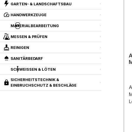
GARTEN- & LANDSCHAFTSBAU
HANDWERKZEUGE
MATERIALBEARBEITUNG
MESSEN & PRÜFEN
REINIGEN
A
SANITÄRBEDARF
M
SCHWEISSEN & LÖTEN
SICHERHEITSTECHNIK &
EINBRUCHSCHUTZ & BESCHLÄGE
A
M
L
G
W
P
T