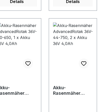
Details
Details
co-Mode •
Fangbox mit
remium
integrierter
öheneinstellknopf
Füllstandsanzeige •
 Teleskopierbarer
Stabiles
m • Stabile
Stahlblechgehäuse
unststoff-/Gewebe-
für hohe
ox mit
Lebensdauer • Akku
oxfüllstandsanzeig
mit LED-
ht
Ladestandsanzeige •
ufstellbar zur
Sicherheitsschlüssel
eichten Reinigung •
"Safety Key"
nklusive Mulchkeil •
Lieferung: Akku und
icherheitsschlüssel
Ladegerät.
Safety Key"
kku-
Akku-
asenmäher
Rasenmäher
dvancedRotak
AdvancedRotak
6V-40-650, 1 x
36V-44-750, 2 x
kku 36V 4,0Ah
Akku 36V 4,0Ah