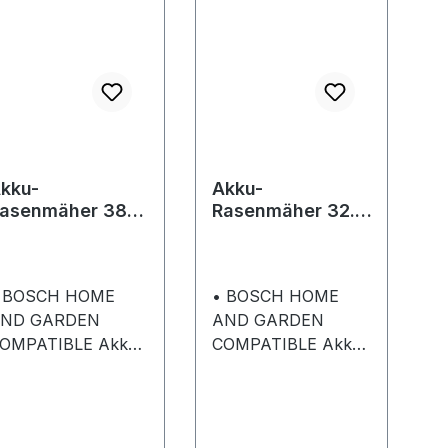
kku-
Akku-
asenmäher 38.2
Rasenmäher 32.1
i BO FLEX easy
Li BO FLEX
comfort
 BOSCH HOME
• BOSCH HOME
ND GARDEN
AND GARDEN
OMPATIBLE Akku-
COMPATIBLE Akku-
asenmäher •
Rasenmäher • Zwei
ehäuse aus
Leistungsstarke 18 V
nststoff PP • Zwei
(2.5 Ah)Lithium-
eistungsstarke 18V
Ionen • Praktischer