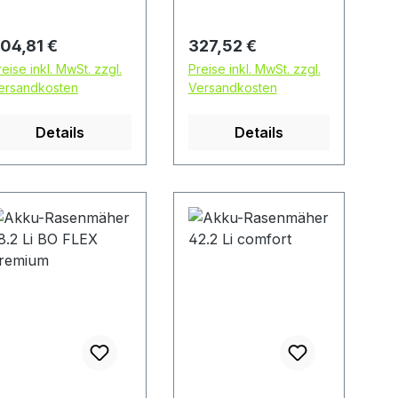
4,0 Ah) Lithium-
Tragegriff •
nen Akkus • LED
Klappbarer Holm •
egulärer Preis:
Regulärer Preis:
04,81 €
327,52 €
kkuzustandsanzeig
Sicherheitsschlüssel
reise inkl. MwSt. zzgl.
Preise inkl. MwSt. zzgl.
le
"Safety Key"
ersandkosten
Versandkosten
unststoff-Box mit
oxzunge und
Details
Details
oxfüllstandsanzeig
er
olm •
icherheitsschlüssel
Safety Key"