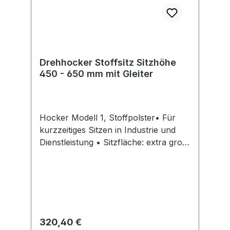
info@interstuhl.de
Drehhocker Stoffsitz Sitzhöhe
450 - 650 mm mit Gleiter
Hocker Modell 1, Stoffpolster• Für
kurzzeitiges Sitzen in Industrie und
Dienstleistung • Sitzfläche: extra groß,
Ø 400 mm • Kunststoff-Fußkreuz, Ø
540 mm, kompakt und platzsparend •
Sitzhöhenverstellung: durch
praktische Ringauslösung der
Gasfeder • Grüner Farbring zum
Schutz des Polsters • Fugenarm und
Regulärer Preis:
320,40 €
einfach zu reinigen und zu