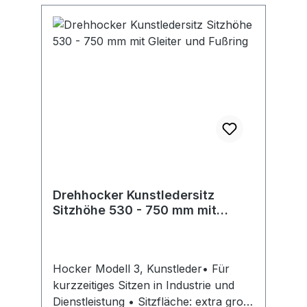
Desinfektionsmittel, weich und
bequemHersteller: Interstuhl
Büromöbel GmbH & Co. KG,
Bruehlstr. 21, 72469 Messstetten-
Tieringe, DE, +4974368710,
info@interstuhl.de
Drehhocker Kunstledersitz
Sitzhöhe 530 - 750 mm mit
Gleiter und Fußring
Hocker Modell 3, Kunstleder• Für
kurzzeitiges Sitzen in Industrie und
Dienstleistung • Sitzfläche: extra groß,