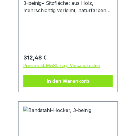
3-beinig• Sitzfläche: aus Holz,
mehrschichtig verleimt, naturfarben
lackiert • Höhenverstellung: durch
Spindel mit Ausdrehsicherung •
Untergestell: formgepresster
Bandstahl, schwarz pulverbeschichtet
Hinweis: Sehr stabil und
robust.Hersteller: Dringenberg GmbH,
Regulärer Preis:
312,48 €
In den Mühlwiesen 15-19, 74182
Preise inkl. MwSt. zzgl. Versandkosten
Obersulm-Sülzbach, DE, 0049 7134
503-0, info@dringenberg.com
In den Warenkorb