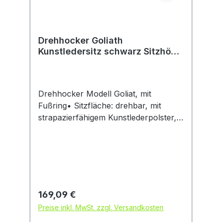
Drehhocker Goliath
Kunstledersitz schwarz Sitzhöhe
520-785 mm mit Gleiter und
Fußring
Drehhocker Modell Goliat, mit
Fußring• Sitzfläche: drehbar, mit
strapazierfähigem Kunstlederpolster,
schwarz • Sitzhöhen-Einstellung:
stufenlos, mit Gasfeder • Fußring:
Stahl, schwarz • Kunststoff-
Fußgestell: schwarz, kippsicher • Mit
abriebfesten BodengleiternHersteller:
Einkaufsbüro Deutscher Eisenhändler
Regulärer Preis:
169,09 €
GmbH, EDE Platz 1, 42389 Wuppertal,
Preise inkl. MwSt. zzgl. Versandkosten
DE, +4920260960,