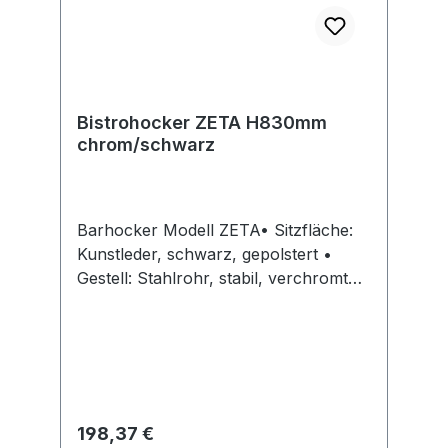
Bistrohocker ZETA H830mm
chrom/schwarz
Barhocker Modell ZETA• Sitzfläche:
Kunstleder, schwarz, gepolstert •
Gestell: Stahlrohr, stabil, verchromt
Lieferung: Karton mit 2 Stück.
Hinweis: Klassisches Z-
Design.Hersteller: Einkaufsbüro
Deutscher Eisenhändler GmbH, EDE
Platz 1, 42389 Wuppertal, DE,
+4920260960, webkontakt@ede.de
Regulärer Preis:
198,37 €