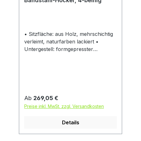
Bandstahl-Hocker, 4-beinig
• Sitzfläche: aus Holz, mehrschichtig
verleimt, naturfarben lackiert •
Untergestell: formgepresster
Bandstahl, schwarz pulverbeschichtet
Hinweis: Sehr stabil und robus.
Regulärer Preis:
Ab
269,05 €
Preise inkl. MwSt. zzgl. Versandkosten
Details