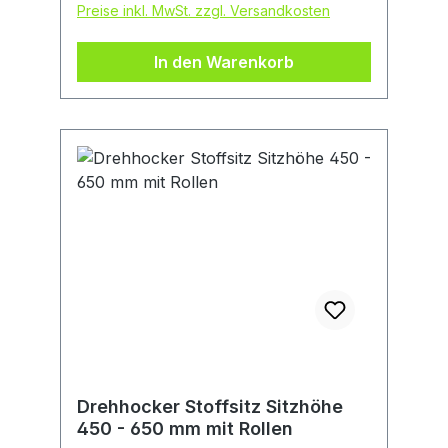
Preise inkl. MwSt. zzgl. Versandkosten
desinfizieren • Optionale Flexstütze,
höhenverstellbar • Mit Bodengleitern
In den Warenkorb
Sitzoberfläche • Stoffpolster:
atmungsaktiv, bequem und
weichHersteller: Interstuhl Büromöbel
GmbH & Co. KG, Bruehlstr. 21, 72469
Messstetten-Tieringe, DE,
+4974368710, info@interstuhl.de
Drehhocker Stoffsitz Sitzhöhe
450 - 650 mm mit Rollen