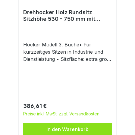
Drehhocker Holz Rundsitz
Sitzhöhe 530 - 750 mm mit
Gleiter und Fußring
Hocker Modell 3, Buche• Für
kurzzeitiges Sitzen in Industrie und
Dienstleistung • Sitzfläche: extra groß,
Ø 400 mm • Kunststoff-Fußkreuz, Ø
540 mm, kompakt und platzsparend •
Sitzhöhenverstellung: durch
praktische Ringauslösung der
Gasfeder • Fugenarm und einfach zu
reinigen und zu desinfizieren •
Regulärer Preis:
386,61 €
Optionale Flexstütze,
Preise inkl. MwSt. zzgl. Versandkosten
höhenverstellbar • Mit Bodengleitern
und höhenverstellbarem,
In den Warenkorb
verchromtem Fußring Sitzoberfläche