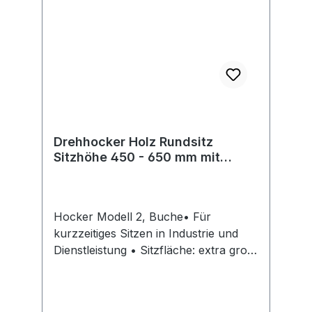
Drehhocker Holz Rundsitz
Sitzhöhe 450 - 650 mm mit
Rollen
Hocker Modell 2, Buche• Für
kurzzeitiges Sitzen in Industrie und
Dienstleistung • Sitzfläche: extra groß,
Ø 400 mm • Kunststoff-Fußkreuz, Ø
540 mm, kompakt und platzsparend •
Sitzhöhenverstellung: durch