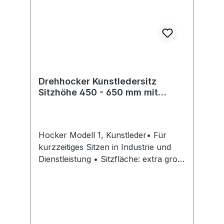
info@interstuhl.de
Drehhocker Kunstledersitz
Sitzhöhe 450 - 650 mm mit
Gleiter
Hocker Modell 1, Kunstleder• Für
kurzzeitiges Sitzen in Industrie und
Dienstleistung • Sitzfläche: extra groß,
Ø 400 mm • Kunststoff-Fußkreuz, Ø
540 mm, kompakt und platzsparend •
Sitzhöhenverstellung: durch
praktische Ringauslösung der
Gasfeder • Grüner Farbring zum