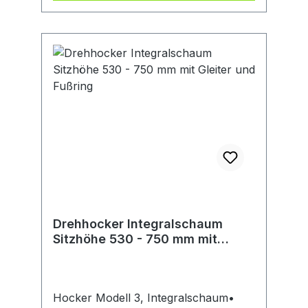
• Buchenschichtholz: Unempfindlich,
langlebig und leicht zu
reinigenHersteller: Interstuhl
Büromöbel GmbH & Co. KG,
Bruehlstr. 21, 72469 Messstetten-
Tieringe, DE, +4974368710,
info@interstuhl.de
Drehhocker Integralschaum
Sitzhöhe 530 - 750 mm mit
Gleiter und Fußring
Hocker Modell 3, Integralschaum•