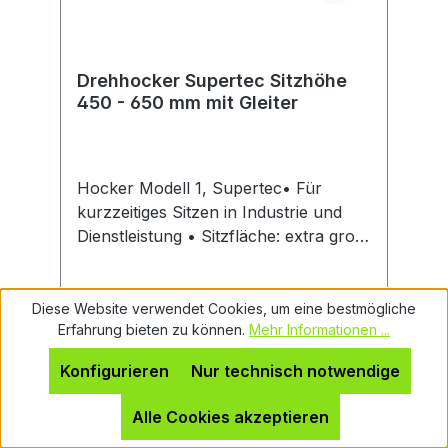
Drehhocker Supertec Sitzhöhe
450 - 650 mm mit Gleiter
Hocker Modell 1, Supertec• Für
kurzzeitiges Sitzen in Industrie und
Dienstleistung • Sitzfläche: extra groß,
Ø 400 mm • Kunststoff-Fußkreuz, Ø
540 mm, kompakt und platzsparend •
Sitzhöhenverstellung: durch
Diese Website verwendet Cookies, um eine bestmögliche
Erfahrung bieten zu können.
Mehr Informationen ...
praktische Ringauslösung der
Gasfeder • Grüner Farbring zum
Konfigurieren
Nur technisch notwendige
Schutz des Polsters • Fugenarm und
Regulärer Preis:
384,66 €
einfach zu reinigen und zu
Alle Cookies akzeptieren
Preise inkl. MwSt. zzgl. Versandkosten
desinfizieren • Optionale Flexstütze,