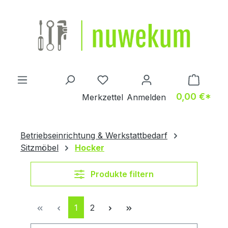
Zum Hauptinhalt springen
Du hast 0 Produkte auf dem M
0,00 €*
Merkzettel
Anmelden
Betriebseinrichtung & Werkstattbedarf
Sitzmöbel
Hocker
Produkte filtern
Seite
Seite
1
2