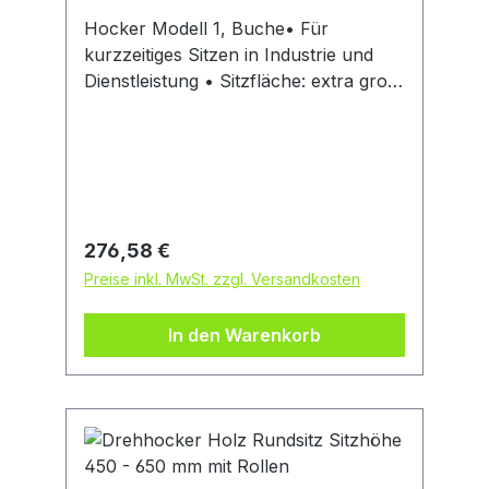
Hocker Modell 1, Buche• Für
kurzzeitiges Sitzen in Industrie und
Dienstleistung • Sitzfläche: extra groß,
Ø 400 mm • Kunststoff-Fußkreuz, Ø
540 mm, kompakt und platzsparend •
Sitzhöhenverstellung: durch
praktische Ringauslösung der
Gasfeder • Fugenarm und einfach zu
reinigen und zu desinfizieren •
Regulärer Preis:
276,58 €
Optionale Flexstütze,
Preise inkl. MwSt. zzgl. Versandkosten
höhenverstellbar • Mit Bodengleitern
Sitzoberfläche • Buchenschichtholz:
In den Warenkorb
Unempfindlich, langlebig und leicht zu
reinigenHersteller: Interstuhl
Büromöbel GmbH & Co. KG,
Bruehlstr. 21, 72469 Messstetten-
Tieringe, DE, +4974368710,
info@interstuhl.de