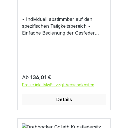
• Individuell abstimmbar auf den
spezifischen Tätigkeitsbereich •
Einfache Bedienung der Gasfeder
durch Steuerring unterhalb der
gesamten Sitzfläche • Robustes
Kunststoff-Fußkreuz mit abriebfeste
Bodengleiter
Regulärer Preis:
Ab
134,01 €
Preise inkl. MwSt. zzgl. Versandkosten
Details