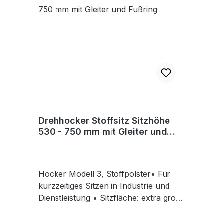
Bruehlstr. 21, 72469 Messstetten-
Tieringe, DE, +4974368710,
info@interstuhl.de
Drehhocker Stoffsitz Sitzhöhe
530 - 750 mm mit Gleiter und
Fußring
Hocker Modell 3, Stoffpolster• Für
kurzzeitiges Sitzen in Industrie und
Dienstleistung • Sitzfläche: extra groß,
Ø 400 mm • Kunststoff-Fußkreuz, Ø
540 mm, kompakt und platzsparend •