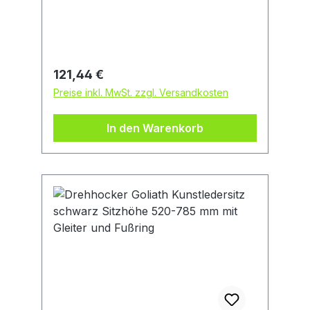
stufenlos, mit Gasfeder • Kunststoff-
Fußgestell: schwarz, kippsicher • Mit
lastabhängig gebremsten Doppel-
LaufrollenHersteller: Einkaufsbüro
Deutscher Eisenhändler GmbH, EDE
Regulärer Preis:
121,44 €
Platz 1, 42389 Wuppertal, DE,
Preise inkl. MwSt. zzgl. Versandkosten
+4920260960, webkontakt@ede.de
In den Warenkorb