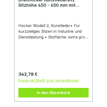
Sitzhöhe 450 - 650 mm mit
Rollen
Hocker Modell 2, Kunstleder• Für
kurzzeitiges Sitzen in Industrie und
Dienstleistung • Sitzfläche: extra groß,
Ø 400 mm • Kunststoff-Fußkreuz, Ø
540 mm, kompakt und platzsparend •
Sitzhöhenverstellung: durch
praktische Ringauslösung der
Gasfeder • Grüner Farbring zum
Schutz des Polsters • Fugenarm und
Regulärer Preis:
342,78 €
einfach zu reinigen und zu
Preise inkl. MwSt. zzgl. Versandkosten
desinfizieren • Optionale Flexstütze,
höhenverstellbar • Mit weichen Rollen
In den Warenkorb
für harte Böden Sitzoberfläche •
Kunstlederpolster: abwaschbar,
unempfindlich gegen Öle und