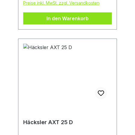
Preise inkl. MwSt. zzgl. Versandkosten
Sicheres Einfüllen großer Mengen mit
dem automatisierten Schnell-
In den Warenkorb
Einfülltrichter. 53-Liter-Fangbox mit
großem Fassungsvermögen muss
seltener entleert werden.
Kartonschachtel
Häcksler AXT 25 D