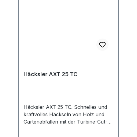
Häckslerhöhe auf 67 cm für eine
kompakte Lagerung. Stopfer.
Kartonschachtel
Häcksler AXT 25 TC
Häcksler AXT 25 TC. Schnelles und
kraftvolles Häckseln von Holz und
Gartenabfällen mit der Turbine-Cut-
Technologie. Die Turbine-Cut-
Technologie sorgt für schnelles und