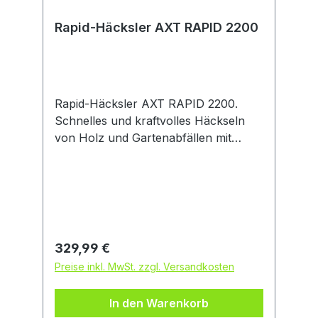
Rapid-Häcksler AXT RAPID 2200
Rapid-Häcksler AXT RAPID 2200.
Schnelles und kraftvolles Häckseln
von Holz und Gartenabfällen mit
lasergeschnittenem Messer.
Ausgezeichnete Schnittleistung dank
langlebigem, lasergeschnittenem
Messer. Unterbrechungsfreies
Häckseln von schwierigem Material
dank OptiCut-Drehzahlsteuerung.
Regulärer Preis:
329,99 €
Wendemesser für kraftvolles und
Preise inkl. MwSt. zzgl. Versandkosten
effizientes Häckseln von bis zu 40
mm dicken Ästen. Häckselt mühelos
In den Warenkorb
Holz und weiche Grünabfälle. Großer