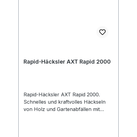
ALLIANCE: 1 Akku, 10+ Marken, 150+
Produkte. 2 x Akku PBA 18V 4.0Ah.
Kartonschachtel
Rapid-Häcksler AXT Rapid 2000
Rapid-Häcksler AXT Rapid 2000.
Schnelles und kraftvolles Häckseln
von Holz und Gartenabfällen mit
lasergeschnittenem Messer.
Ausgezeichnete Schnittleistung dank
langlebigem, lasergeschnittenem