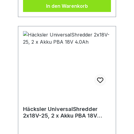
Kabellose Freiheit, Holz und weiche
In den Warenkorb
Grünabfälle überall in deinem Garten
zu zerkleinern. Großer
Schnelleinfülltrichter mit praktischem
Stopfer zum Häckseln größerer
Mengen. Kraftvolle 36V-Leistung
durch 2x 18V-Akku. POWER FOR ALL
ALLIANCE: 1 Akku, 10+ Marken, 150+
Produkte. Kartonschachtel
Häcksler UniversalShredder
2x18V-25, 2 x Akku PBA 18V
4.0Ah