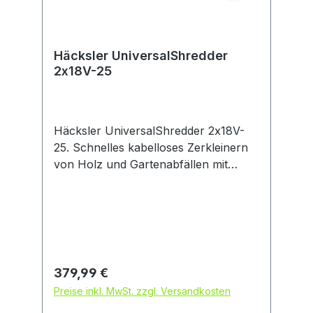
Häcksler UniversalShredder
2x18V-25
Häcksler UniversalShredder 2x18V-
25. Schnelles kabelloses Zerkleinern
von Holz und Gartenabfällen mit
Messern aus gehärtetem Stahl.
Ausgezeichnete Schnittleistung dank
langlebigen, gehärteten Stahlmessern.
Unterbrechungsfreies Häckseln von
schwierigem Material dank OptiCut-
Drehzahlsteuerung. Wendemesser für
Regulärer Preis:
379,99 €
kraftvolles und effizientes Häckseln
Preise inkl. MwSt. zzgl. Versandkosten
von bis zu 25 mm dicken Ästen.