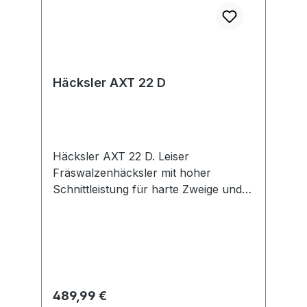
Häcksler AXT 22 D
Häcksler AXT 22 D. Leiser
Fräswalzenhäcksler mit hoher
Schnittleistung für harte Zweige und
Äste. Schneidet und zerkleinert mit
seinem kraftvollen Fräswalzen-
Schneidsystem harte Äste bis 38 mm
Dicke. Häckselt schnell und effizient
dank bürstenlosem 2.200-Watt-
Hochleistungs-Induktionsmotor.
Regulärer Preis:
489,99 €
Beeindruckend leises Häckseln.