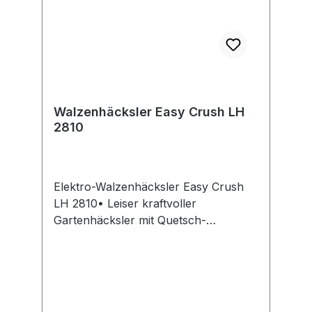
Walzenhäcksler Easy Crush LH
2810
Elektro-Walzenhäcksler Easy Crush
LH 2810• Leiser kraftvoller
Gartenhäcksler mit Quetsch-
Schneidtechnik, ideal auch für
trockenes Schnittgut •
Leistungsstarke Motorisierung mit
leisem Walzenschneidwerk und
Gegenplatte • Häckseln von großen