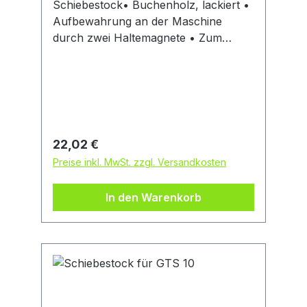
Schiebestock• Buchenholz, lackiert •
Aufbewahrung an der Maschine
durch zwei Haltemagnete • Zum
sicheren Führen von Werkstücken •
Gesetzlich vorgeschrieben, wenn
Werkstücke unter 120 mm Breite
gesägt werden • Beugt Unfällen und
Verletzungen vorHersteller:
Einkaufsbüro Deutscher Eisenhändler
Regulärer Preis:
22,02 €
GmbH, EDE Platz 1, 42389 Wuppertal,
Preise inkl. MwSt. zzgl. Versandkosten
DE, +4920260960,
webkontakt@ede.de
In den Warenkorb