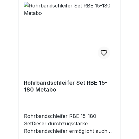
Aufweitzange, Aufweitköpfe Ø 12; 15;
18; 22 mm,
Stahlblechkassette.Hersteller: REMS
GmbH & Co KG, Stuttgarter Str.83,
71332 Waiblingen, DE, +49715117070,
info@rems.de
Rohrbandschleifer Set RBE 15-
180 Metabo
Rohrbandschleifer RBE 15-180
SetDieser durchzugsstarke
Rohrbandschleifer ermöglicht auch
die Bearbeitung größerer