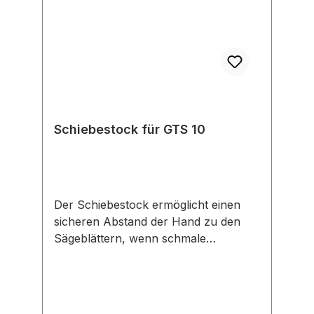
Schiebestock für GTS 10
Der Schiebestock ermöglicht einen
sicheren Abstand der Hand zu den
Sägeblättern, wenn schmale
Werkstücke durch Tischkreissägen
geschoben werden. Kompatibel mit
der Tischkreissäge GTS 10. Sollte
immer verwendet werden, wenn