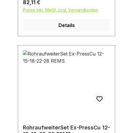
Regulärer Preis:
82,11 €
bis 1 mm).
Preise inkl. MwSt. zzgl. Versandkosten
Details
RohraufweiterSet Ex-PressCu 12-