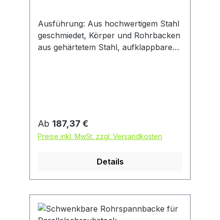
Ausführung: Aus hochwertigem Stahl
geschmiedet, Körper und Rohrbacken
aus gehärtetem Stahl, aufklappbare
Ausführung mit selbstsicherndem
Überwurfhaken, Nachstellmöglichkeit
mittels selbstsichernden Schrauben.
Regulärer Preis:
Ab
187,37 €
Preise inkl. MwSt. zzgl. Versandkosten
Details