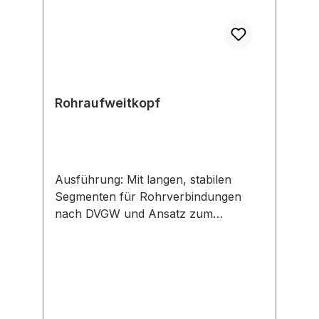
Rohraufweitkopf
Ausführung: Mit langen, stabilen
Segmenten für Rohrverbindungen
nach DVGW und Ansatz zum
Kalibrieren von Rohrenden.
Anwendung: Zum gleichmäßigen,
zentrischen Aufweiten von weichen
Kupferrohren Ø 8–42 mm (Wanddicke
bis 1,5 mm) sowie anderen weichen
Metallrohren Ø 8–42 mm (Wanddicke