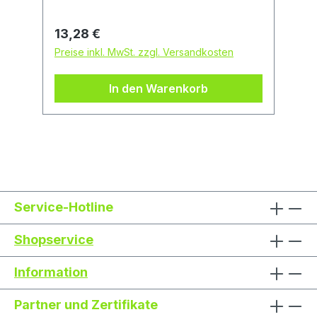
schmale Werkstücke geschnitten
werden. Passend zu: GTS 10
Regulärer Preis:
13,28 €
Professional.
Preise inkl. MwSt. zzgl. Versandkosten
In den Warenkorb
Service-Hotline
Shopservice
Information
Partner und Zertifikate