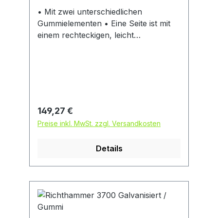
• Mit zwei unterschiedlichen
Gummielementen • Eine Seite ist mit
einem rechteckigen, leicht
abgeschrägten Profil bestückt •
Gummiprofil trifft flächig auf den Stein,
ohne daß man zu nahe an der Kante
der Steinlage stehen muss • Zweite
Seite mit verjüngtem dachförmigen
Profil für treffsicheres Schlagen, z.B.
Regulärer Preis:
149,27 €
in die Kehlen von H-Steinen
Preise inkl. MwSt. zzgl. Versandkosten
Details