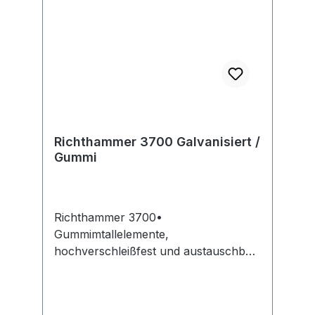
Richthammer 3700 Galvanisiert /
Gummi
Richthammer 3700•
Gummimtallelemente,
hochverschleißfest und austauschbar
• Galvanisierter Stiel mit Kunststoffgriff
• Durch dreieckige Ausbildung der
Gummis bleibt der Hammer nach