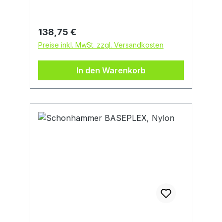
Gebrauch stehenHersteller: ORIT B.V.,
Burgmeester Janssenstraat 10, 7951
TG Staphorsti. A., NL, +31134679128,
Regulärer Preis:
138,75 €
info@orit.nl
Preise inkl. MwSt. zzgl. Versandkosten
In den Warenkorb