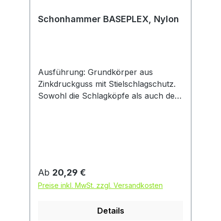
Schonhammer BASEPLEX, Nylon
Ausführung: Grundkörper aus
Zinkdruckguss mit Stielschlagschutz.
Sowohl die Schlagköpfe als auch der
Stiel sind auswechselbar. Mit
Eschenstiel. Anwendung: Universell
einsetzbar, für normale
Beanspruchung. Schlagköpfe aus
Nylon, hart, fett- und ölbeständig,
sehr verschleißfest, kein Absplittern.
Regulärer Preis:
Ab
20,29 €
Preise inkl. MwSt. zzgl. Versandkosten
Details