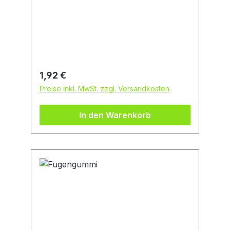
Dieselstraße 36, 42389 Wuppertal,
DE, +49 202 26607-0,
info@overmann-gmbh.de
Regulärer Preis:
1,92 €
Preise inkl. MwSt. zzgl. Versandkosten
In den Warenkorb