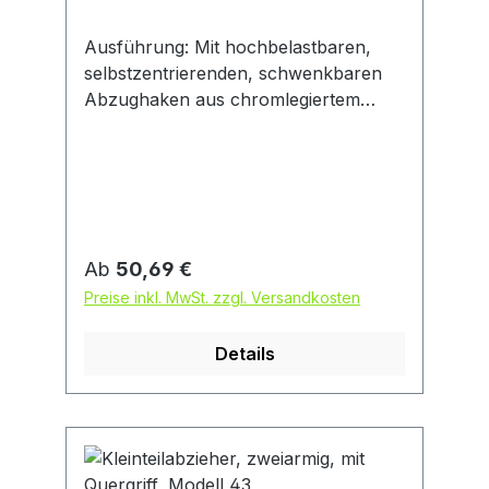
Ausführung: Mit hochbelastbaren,
selbstzentrierenden, schwenkbaren
Abzughaken aus chromlegiertem
Werkzeugstahl. Mit automatischer
Griffnachstellung und
spezialbeschichteter Druckspindel mit
besonders guter Gleiteigenschaft.
Robustes, universelles Modell.
Anwendung: Besonders zum
Regulärer Preis:
Ab
50,69 €
Abziehen von Riemenscheiben,
Preise inkl. MwSt. zzgl. Versandkosten
Zahnrädern, Kugellagern etc. Zum
Abziehen an schwer zugänglichen
Details
Stellen geeignet. Auch verwendbar in
Verbindung mit Trennvorrichtungen.