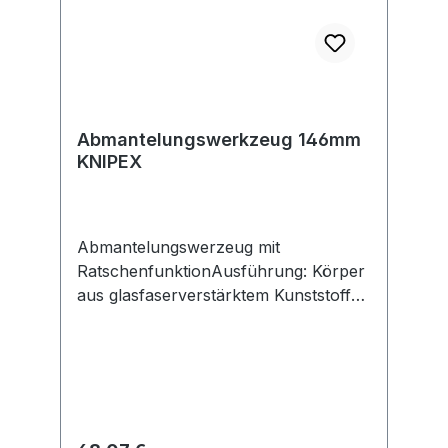
Abmantelungswerkzeug 146mm
KNIPEX
Abmantelungswerzeug mit
RatschenfunktionAusführung: Körper
aus glasfaserverstärktem Kunststoff
mit Weichzonen. Schnitttiefe bis
Isolationsstärke 7 mm. Einklappbare,
auswechselbare Hakenklinge aus
gehärtetem Stahl (54 HRC) mit
Schnitttiefenmarkierung. Zusätzlicher
Schneidbereich an der Vorderseite der