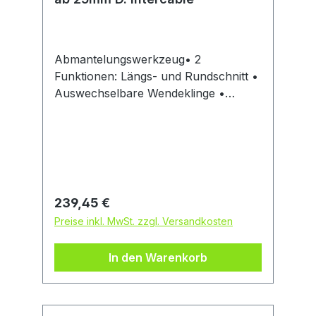
Wuppertal, DE, +4920247940,
info@knipex.de
Abmantelungswerkzeug• 2
Funktionen: Längs- und Rundschnitt •
Auswechselbare Wendeklinge •
Schnitttiefe einstellbar 0–5 mm • Zum
Entfernen sämtlicher
Isolationsschichten von Kabeln
Lieferung: Im Etui.Hersteller:
Intercable Tools GmbH, Leverkuser
Straße 65, 42897 Remscheid, DE, +49
Regulärer Preis:
239,45 €
2191 37 694-0,
Preise inkl. MwSt. zzgl. Versandkosten
deutschland@intercable.com
In den Warenkorb