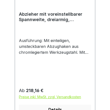
Abzieher mit voreinstellbarer
Spannweite, dreiarmig,
gesenkgeschmiedet, Modell 12
Ausführung: Mit einteiligen,
umsteckbaren Abzughaken aus
chromlegiertem Werkzeugstahl. Mit
automatischer Griffnachstellung und
spezialbeschichteter Druckspindel mit
besonders guter Gleiteigenschaft. Frei
drehende Zentrierspitze austausch-
und umsteckbar (Kugel/Spitze).
Kräftiges Modell. Anwendung: Zum
Regulärer Preis:
Ab
218,16 €
Abziehen von schweren Kugellagern,
Preise inkl. MwSt. zzgl. Versandkosten
Riemenscheiben, Zahnrädern und
ähnlichen Teilen.
Details