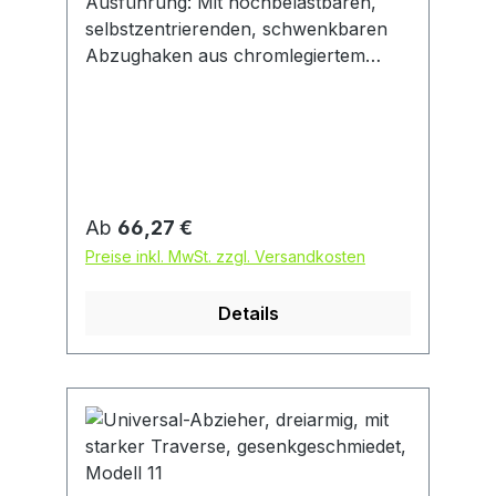
Ausführung: Mit hochbelastbaren,
selbstzentrierenden, schwenkbaren
Abzughaken aus chromlegiertem
Werkzeugstahl. Mit automatischer
Griffnachstellung und
spezialbeschichteter Druckspindel mit
besonders guter Gleiteigenschaft.
Robustes, kräftiges sowie universelles
Modell. Anwendung: Besonders zum
Regulärer Preis:
Ab
66,27 €
Abziehen von Riemenscheiben,
Preise inkl. MwSt. zzgl. Versandkosten
Zahnrädern, Kugellagern etc.
Details