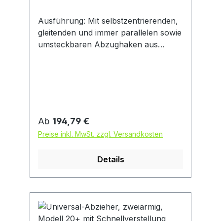
Ausführung: Mit selbstzentrierenden,
gleitenden und immer parallelen sowie
umsteckbaren Abzughaken aus
chromlegiertem Werkzeugstahl. Mit
automatischer Griffnachstellung und
spezialbeschichteter Druckspindel mit
besonders guter Gleiteigenschaft. Frei
drehende Zentrierspitze austausch-
und umsteckbar (Kugel/Spitze).
Regulärer Preis:
Ab
194,79 €
Robustes, starkes Modell.
Preise inkl. MwSt. zzgl. Versandkosten
Anwendung: Durch umsteckbare
Abzughaken als Außen- und
Details
Innenabzieher verwendbar.
Automatische Selbstspannung und -
zentrierung der
Abzugshaken.Optimierte Geometrie
von Traverse und Gleitstücken für