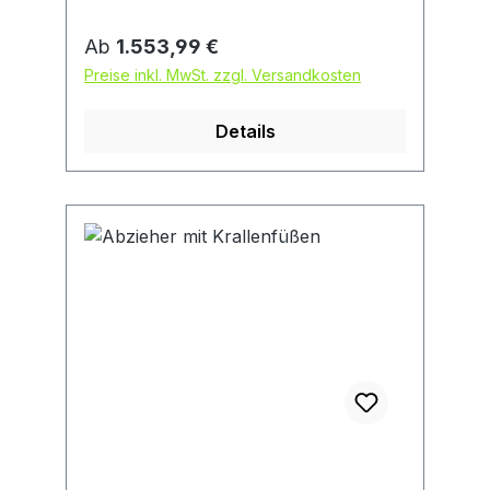
drehende Zentrierspitze austausch-
und umsteckbar (Kugel/Spitze).
Regulärer Preis:
Ab
1.553,99 €
Robustes, extrastarkes Modell.
Preise inkl. MwSt. zzgl. Versandkosten
Anwendung: Durch umsteckbare
Abzughaken als Außen- und
Details
Innenabzieher verwendbar.