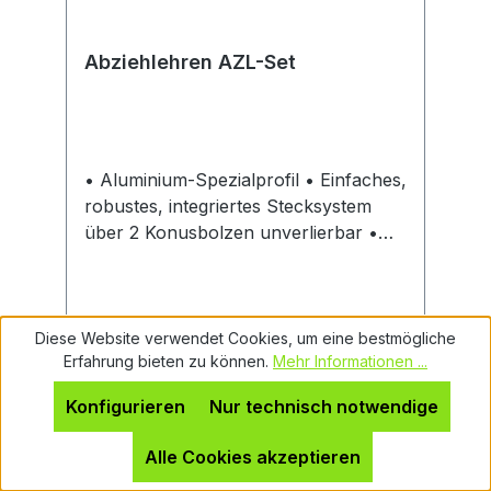
Schraube nötig ist. Schnelles Lösen
und Verschieben der Abzugshaken
durch Handstellräder.
Abziehlehren AZL-Set
• Aluminium-Spezialprofil • Einfaches,
robustes, integriertes Stecksystem
über 2 Konusbolzen unverlierbar •
Schräge Stoßfuge
Diese Website verwendet Cookies, um eine bestmögliche
Erfahrung bieten zu können.
Mehr Informationen ...
Regulärer Preis:
Ab
993,65 €
Konfigurieren
Nur technisch notwendige
Preise inkl. MwSt. zzgl. Versandkosten
Alle Cookies akzeptieren
Details