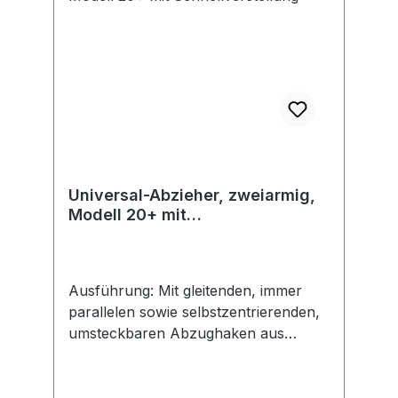
besonders leichtes Verschieben der
Abzugshaken. Gewährleistet
gleichzeitig einen festen Halt nach
Anzug der Schrauben.
Universal-Abzieher, zweiarmig,
Modell 20+ mit
Schnellverstellung
Ausführung: Mit gleitenden, immer
parallelen sowie selbstzentrierenden,
umsteckbaren Abzughaken aus
chromlegiertem Werkzeugstahl. Mit
automatischer Griffnachstellung und
spezialbeschichteter Druckspindel mit