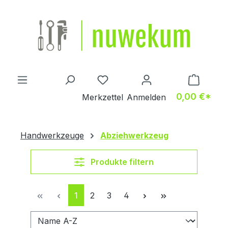
Zum Hauptinhalt springen
Du hast 0 Produkte auf dem M
0,00 €*
Merkzettel
Anmelden
Handwerkzeuge
Abziehwerkzeug
Produkte filtern
Seite
Seite
Seite
Seite
1
2
3
4