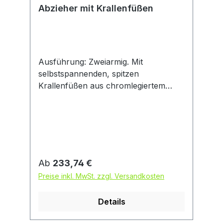
Abzieher mit Krallenfüßen
Ausführung: Zweiarmig. Mit
selbstspannenden, spitzen
Krallenfüßen aus chromlegiertem
Werkzeugstahl, die sich durch die
scherenartige Hakenführung unlösbar
an das abzuziehende Teil pressen. Mit
extrem hohem Spannweitenbereich,
der durch die selbstsichernden
Haltestifte neben der Spanntiefe
Regulärer Preis:
Ab
233,74 €
individuell gewählt werden kann. Mit
Preise inkl. MwSt. zzgl. Versandkosten
spezialbeschichteter Druckspindel mit
besonders guter Gleiteigenschaft. Frei
Details
drehende Zentrierspitze austausch-
und umsteckbar (Kugel/Spitze).