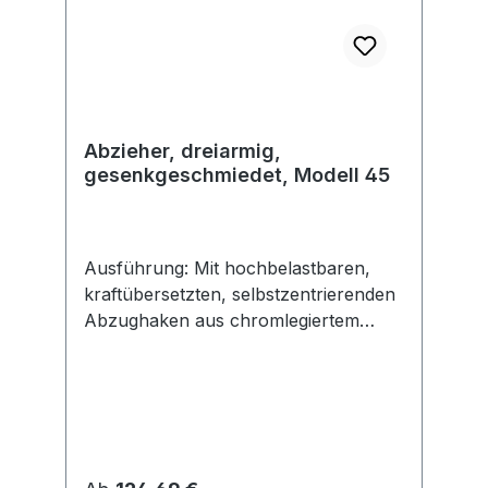
Abzieher, dreiarmig,
gesenkgeschmiedet, Modell 45
Ausführung: Mit hochbelastbaren,
kraftübersetzten, selbstzentrierenden
Abzughaken aus chromlegiertem
Werkzeugstahl. Mit automatischer
Griffnachstellung und
spezialbeschichteter Druckspindel mit
besonders guter Gleiteigenschaft. Frei
drehende Zentrierspitze austausch-
und umsteckbar (Kugel/Spitze).