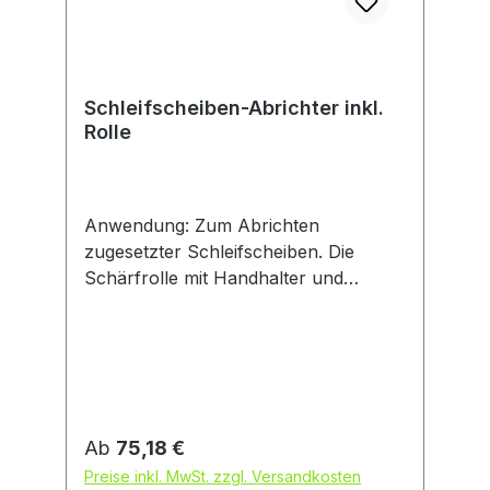
Schleifscheiben-Abrichter inkl.
Rolle
Anwendung: Zum Abrichten
zugesetzter Schleifscheiben. Die
Schärfrolle mit Handhalter und
gehärteter Stahlachse bricht die
Körner des verbrauchten Materials
aus der Schleifscheibe, in genau der
richtigen Menge bis zum perfekten
Rundlauf und optimaler Griffigkeit der
Oberfläche.
Regulärer Preis:
Ab
75,18 €
Preise inkl. MwSt. zzgl. Versandkosten