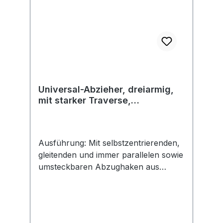
Universal-Abzieher, dreiarmig,
mit starker Traverse,
gesenkgeschmiedet, Modell 11
Ausführung: Mit selbstzentrierenden,
gleitenden und immer parallelen sowie
umsteckbaren Abzughaken aus
chromlegiertem Werkzeugstahl. Mit
automatischer Griffnachstellung und
spezialbeschichteter Druckspindel mit
besonders guter Gleiteigenschaft. Frei