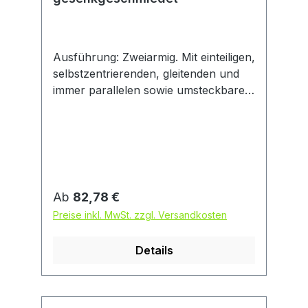
Ausführung: Zweiarmig. Mit einteiligen,
selbstzentrierenden, gleitenden und
immer parallelen sowie umsteckbaren
Abzughaken aus chromlegiertem
Werkzeugstahl. Traverse mit
Haltefeder gegen unbeabsichtigtes
Abrutschen der Haken. Spindelkopf
mit Bund verhindert ein Abrutschen
mit dem Schraubenschlüssel. Frei
Regulärer Preis:
Ab
82,78 €
drehende Zentrierspitze austausch-
Preise inkl. MwSt. zzgl. Versandkosten
und umsteckbar (Kugel/Spitze).
Anwendung: Durch Umstecken der
Details
Arme als Außen- und Innenabzieher
verwendbar.