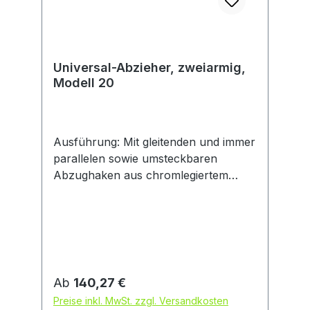
da nur noch eine Schraube nötig ist.
Universal-Abzieher, zweiarmig,
Modell 20
Ausführung: Mit gleitenden und immer
parallelen sowie umsteckbaren
Abzughaken aus chromlegiertem
Werkzeugstahl und
spezialbeschichteter Druckspindel mit
besonders guter Gleiteigenschaft. Frei
drehende Zentrierspitze austausch-
und umsteckbar (Kugel/Spitze).
Anwendung: Durch umsteckbare
Regulärer Preis:
Ab
140,27 €
Abzughaken als Außen- und
Preise inkl. MwSt. zzgl. Versandkosten
Innenabzieher verwendbar. Optimierte