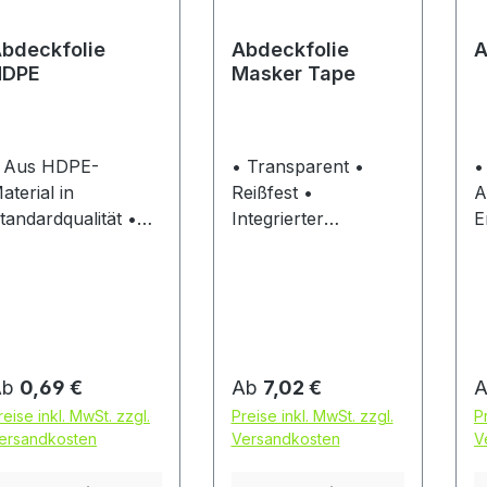
bdeckfolie
Abdeckfolie
A
HDPE
Masker Tape
 Aus HDPE-
• Transparent •
•
aterial in
Reißfest •
A
tandardqualität •
Integrierter
E
ut geeignet zum
Klebestreifen • Bis
M
bdecken
zu 15 Stunden
F
erschiedenster
temperaturbeständig
A
egenstände und
bei +70 °C •
ALK • 
aterialien im Innen
Materialstärke: 60
v
sowie Außenbereich
µm
u
egulärer Preis:
Regulärer Preis:
R
Ab
0,69 €
Ab
7,02 €
P
reise inkl. MwSt. zzgl.
Preise inkl. MwSt. zzgl.
P
P
ersandkosten
Versandkosten
V
P
M