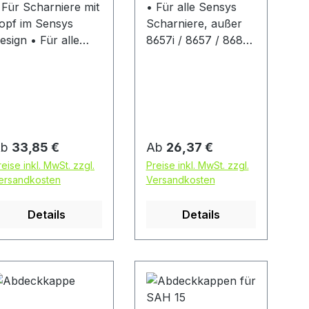
 Für Scharniere mit
• Für alle Sensys
opf im Sensys
Scharniere, außer
ign • Für alle
8657i / 8657 / 8687
efestigungsvariante
• Stahl
 außer Fix und
ormontierte
olzschraube •
tahl
egulärer Preis:
Regulärer Preis:
Ab
33,85 €
Ab
26,37 €
reise inkl. MwSt. zzgl.
Preise inkl. MwSt. zzgl.
ersandkosten
Versandkosten
Details
Details