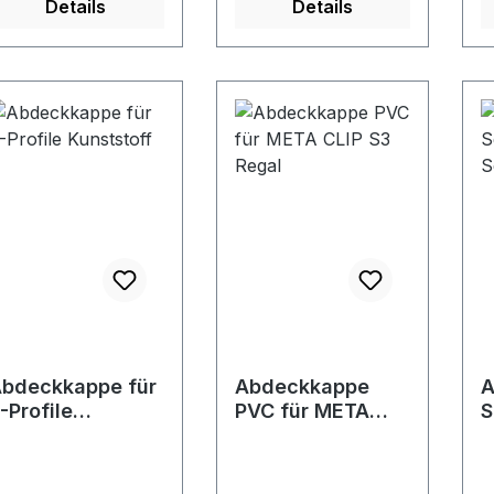
Details
Details
F
P
Far
a
bdeckkappe für
Abdeckkappe
A
-Profile
PVC für META
S
unststoff
CLIP S3 Regal
S