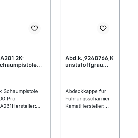
A281 2K-
Abd.k.,9248766,K
chaumpistole
unststoffgrau
00 Pro Illbruck
fenst.gr.
k Schaumpistole
Abdeckkappe für
00 Pro
Führungsscharnier
A281Hersteller:
KamatHersteller:
remco CPG
Hettich Marketing-
ermany GmbH,
und Vertriebs GmbH
erner-Haepp-Str.
& Co. KG, Anton-
, 92439
Hettich-Str. 12-16,