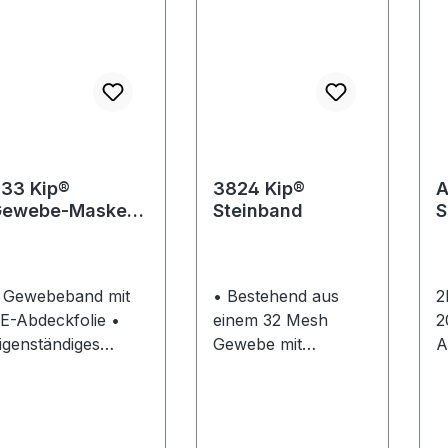
33 Kip®
3824 Kip®
A
Gewebe-Masker
Steinband
S
remium Plus
2
 Gewebeband mit
• Bestehend aus
2
E-Abdeckfolie •
einem 32 Mesh
2
igenständiges
Gewebe mit
A
nschmiegen der
Hotmelt-Klebstoff •
T
olie an den
PE-laminiert,
G
ntergrund durch
dadurch
W
tatische Aufladung
wasserabweisend •
1