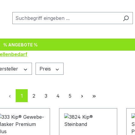
% ANGEBOTE %
ellenbedarf
ersteller
Preis
Seite
Seite
Seite
Seite
Seite
1
2
3
4
5