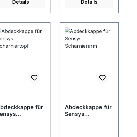
Details
Details
LS aus
olypropylen in der
be Schwarz
ngeboten
bdeckkappe für
Abdeckkappe für
ensys
Sensys
charniertopf
Scharnierarm