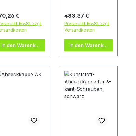
odenwöhr, DE,
32278 Kirchlengern,
4994342080, info-
DE, +495223770,
egulärer Preis:
Regulärer Preis:
70,26 €
483,37 €
e@cpg-
info@hettich.com
reise inkl. MwSt. zzgl.
Preise inkl. MwSt. zzgl.
urope.com
ersandkosten
Versandkosten
In den Warenkorb
In den Warenkorb