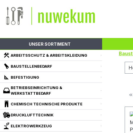
m Hauptinhalt springen
Zur Suche springen
Zur Hauptnavigation springen
UNSER SORTIMENT
Baust
ARBEITSSCHUTZ & ARBEITSKLEIDUNG
BAUSTELLENBEDARF
H
BEFESTIGUNG
BETRIEBSEINRICHTUNG &
WERKSTATTBEDARF
CHEMISCH TECHNISCHE PRODUKTE
DRUCKLUFTTECHNIK
ELEKTROWERKZEUG