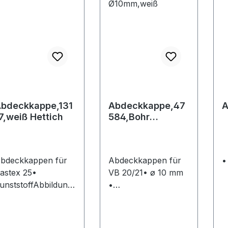
bdeckkappe,131
Abdeckkappe,47
A
7,weiß Hettich
584,Bohr
Ø10mm,weiß
bdeckkappen für
Abdeckkappen für
•
astex 25•
VB 20/21• ø 10 mm
unststoffAbbildung
•
eigt
KunststoffAbbildung
arbvariantenHerste
zeigt
ler: Hettich
FarbvariantenHerste