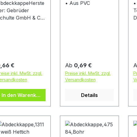
bdeckkappeHerste
• Aus PVC
•
ler: Gebrüder
T
chulte GmbH & Co.
Des
G, Zum Dümpel,
B
9846 Sundern, DE,
n
4929338360,
v
nfo@schulte-
H
agertechnik.de
S
egulärer Preis:
Regulärer Preis:
R
,66 €
Ab
0,69 €
reise inkl. MwSt. zzgl.
Preise inkl. MwSt. zzgl.
P
ersandkosten
Versandkosten
V
In den Warenkorb
Details