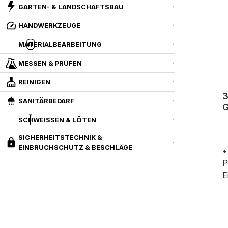
GARTEN- & LANDSCHAFTSBAU
HANDWERKZEUGE
MATERIALBEARBEITUNG
MESSEN & PRÜFEN
REINIGEN
3
SANITÄRBEDARF
P
SCHWEISSEN & LÖTEN
SICHERHEITSTECHNIK &
EINBRUCHSCHUTZ & BESCHLÄGE
•
P
E
A
F
U
s