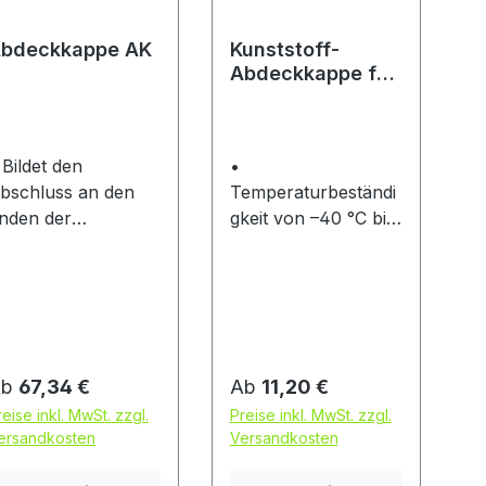
bdeckkappe AK
Kunststoff-
Abdeckkappe für
6-kant-
Schrauben,
schwarz
 Bildet den
•
bschluss an den
Temperaturbeständi
nden der
gkeit von –40 °C bis
ontageschiene
+80 °C • RAL 9011
LS sowie der
schwarz
uslegerkonsole
Bietet Schutz
or Verletzungen
nd rundet das
egulärer Preis:
Regulärer Preis:
Ab
67,34 €
Ab
11,20 €
rofil optisch ab •
reise inkl. MwSt. zzgl.
Preise inkl. MwSt. zzgl.
assend zu den drei
ersandkosten
Versandkosten
rofilgrößen der
ontageschienen