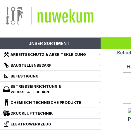
m Hauptinhalt springen
Zur Suche springen
Zur Hauptnavigation springen
UNSER SORTIMENT
Betrie
ARBEITSSCHUTZ & ARBEITSKLEIDUNG
BAUSTELLENBEDARF
H
BEFESTIGUNG
BETRIEBSEINRICHTUNG &
WERKSTATTBEDARF
CHEMISCH TECHNISCHE PRODUKTE
DRUCKLUFTTECHNIK
ELEKTROWERKZEUG