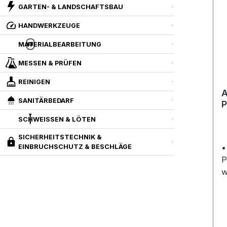
GARTEN- & LANDSCHAFTSBAU
HANDWERKZEUGE
MATERIALBEARBEITUNG
MESSEN & PRÜFEN
REINIGEN
A
SANITÄRBEDARF
P
SCHWEISSEN & LÖTEN
SICHERHEITSTECHNIK &
• Behälter:
EINBRUCHSCHUTZ & BESCHLÄGE
P
w
c
und UV
S
e