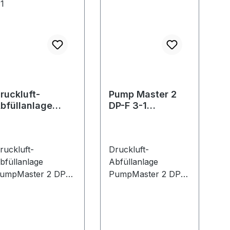
ruckluft-
Pump Master 2
bfüllanlage
DP-F 3-1
umpmaster 2DP-
Fassmont.
 3:1
ruckluft-
Druckluft-
bfüllanlage
Abfüllanlage
umpMaster 2 DP-S
PumpMaster 2 DP-
:1 zur
F(60)• Fahrwagen
elbstmontage•
für 50-/60-l-Fässer
rofi-
inkl. Tropfbecher •
ruckluftpumpe zur
Saugrohr und