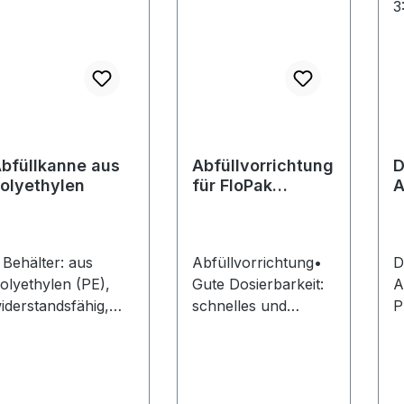
bfüllkanne aus
Abfüllvorrichtung
D
olyethylen
für FloPak
A
Green/Chips
P
S
 aus
Abfüllvorrichtung•
D
olyethylen (PE),
Gute Dosierbarkeit:
A
iderstandsfähig,
schnelles und
P
hemisch beständige
staubfreies Befüllen
3
-stabilisiert •
Hinweis: An der
S
tabile Griffe: zur
Decke
P
rgonomischen
montierbar.Herstelle
D