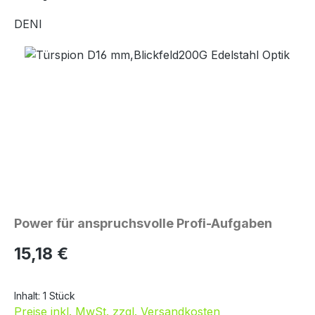
DENI
Bildergalerie überspringen
Power für anspruchsvolle Profi-Aufgaben
Regulärer Preis:
15,18 €
Inhalt:
1 Stück
Preise inkl. MwSt. zzgl. Versandkosten