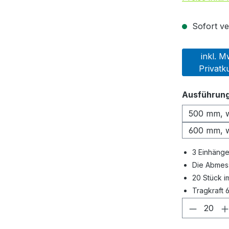
Sofort ver
inkl. M
Privatk
Ausführun
500 mm, 
600 mm, w
3 Einhäng
Die Abmes
20 Stück i
Tragkraft 
Produkt