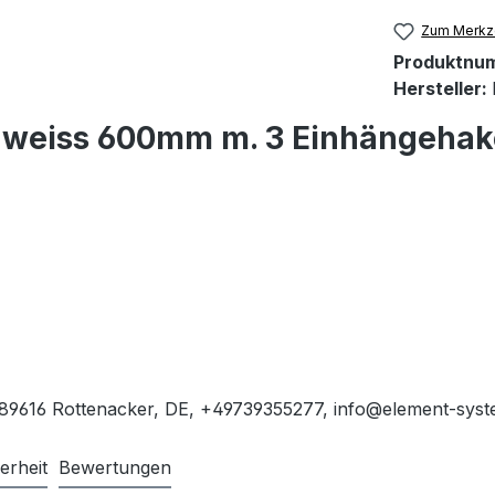
Zum Merkze
Produktnu
Hersteller:
r weiss 600mm m. 3 Einhängeha
, 89616 Rottenacker, DE, +49739355277, info@element-sys
erheit
Bewertungen