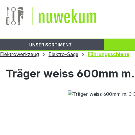
m Hauptinhalt springen
Zur Suche springen
Zur Hauptnavigation springen
UNSER SORTIMENT
Elektrowerkzeug
Elektro-Säge
Führungsschiene
Träger weiss 600mm m.
Bildergalerie überspringen