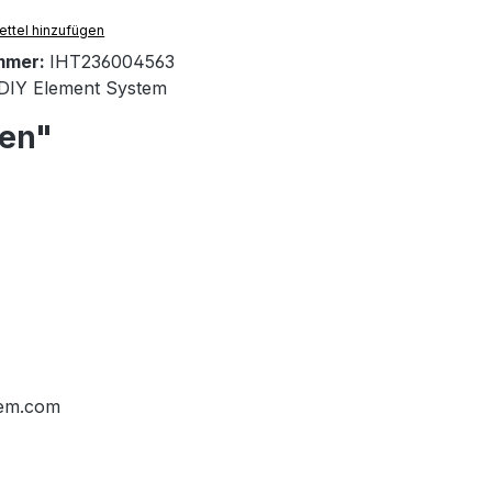
ttel hinzufügen
mmer:
IHT236004563
DIY Element System
ken"
tem.com