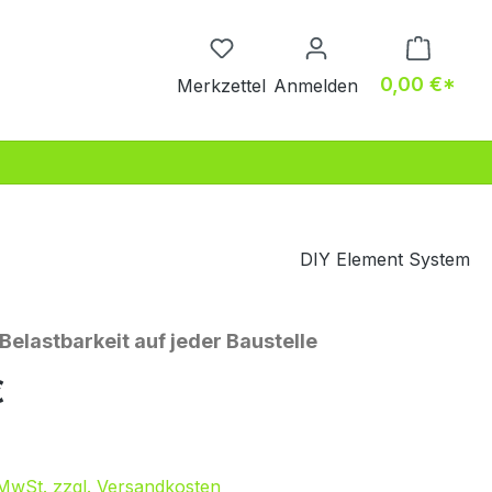
Du hast 0 Produkte auf dem M
0,00 €*
Merkzettel
Anmelden
DIY Element System
elastbarkeit auf jeder Baustelle
eis:
€
. MwSt. zzgl. Versandkosten