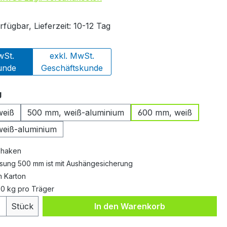
fügbar, Lieferzeit: 10-12 Tag
wSt.
exkl. MwSt.
unde
Geschäftskunde
auswählen
g
weiß
500 mm, weiß-aluminium
600 mm, weiß
eiß-aluminium
ehaken
sung 500 mm ist mit Aushängesicherung
m Karton
60 kg pro Träger
 Anzahl: Gib den gewünschten Wert ein 
Stück
In den Warenkorb