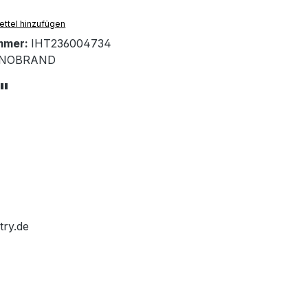
ttel hinzufügen
mmer:
IHT236004734
NOBRAND
"
try.de