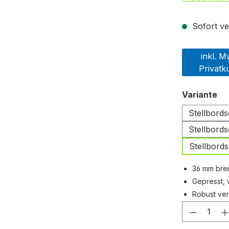
Sofort ver
inkl. M
Privatk
au
Variante
Stellbord
Stellbord
Stellbord
36 mm brei
Gepresst,
Robust vera
Produkt