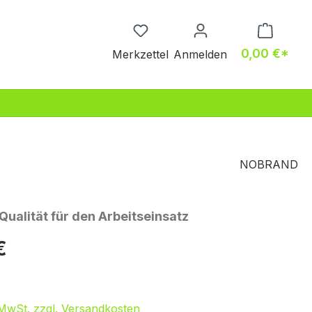
Du hast 0 Produkte auf dem M
0,00 €*
Merkzettel
Anmelden
NOBRAND
ualität für den Arbeitseinsatz
eis:
€
. MwSt. zzgl. Versandkosten