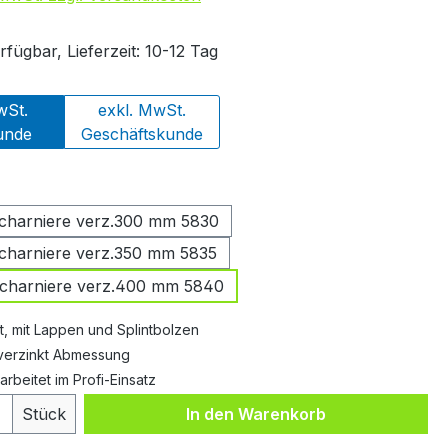
fügbar, Lieferzeit: 10-12 Tag
wSt.
exkl. MwSt.
unde
Geschäftskunde
swählen
scharniere verz.300 mm 5830
scharniere verz.350 mm 5835
scharniere verz.400 mm 5840
t, mit Lappen und Splintbolzen
 verzinkt Abmessung
rbeitet im Profi-Einsatz
 Anzahl: Gib den gewünschten Wert ein 
Stück
In den Warenkorb