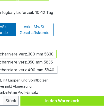
fügbar, Lieferzeit: 10-12 Tag
wSt.
exkl. MwSt.
unde
Geschäftskunde
swählen
scharniere verz.300 mm 5830
scharniere verz.350 mm 5835
scharniere verz.400 mm 5840
t, mit Lappen und Splintbolzen
 verzinkt Abmessung
rbeitet im Profi-Einsatz
 Anzahl: Gib den gewünschten Wert ein 
Stück
In den Warenkorb