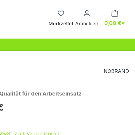
Du hast 0 Produkte auf dem M
0,00 €*
Merkzettel
Anmelden
NOBRAND
ualität für den Arbeitseinsatz
eis:
€
. MwSt. zzgl. Versandkosten