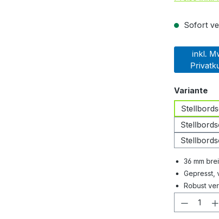
Sofort ver
inkl. M
Privatk
au
Variante
Stellbord
Stellbord
Stellbord
36 mm brei
Gepresst,
Robust vera
Produkt