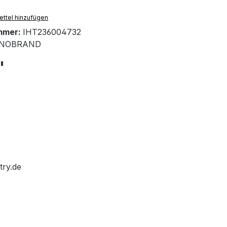
ttel hinzufügen
mmer:
IHT236004732
NOBRAND
"
try.de