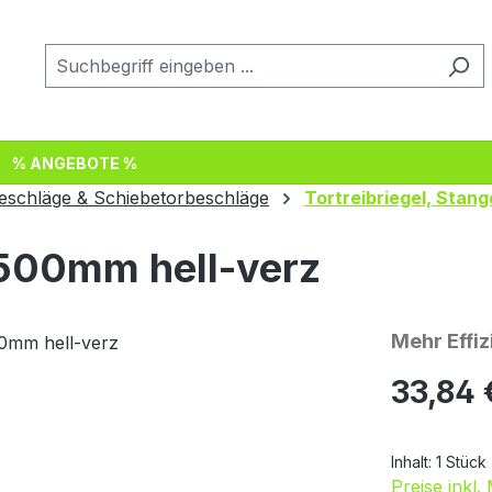
% ANGEBOTE %
eschläge & Schiebetorbeschläge
Tortreibriegel, Stan
1500mm hell-verz
Mehr Effi
Regulärer Pr
33,84 
Inhalt:
1 Stück
Preise inkl