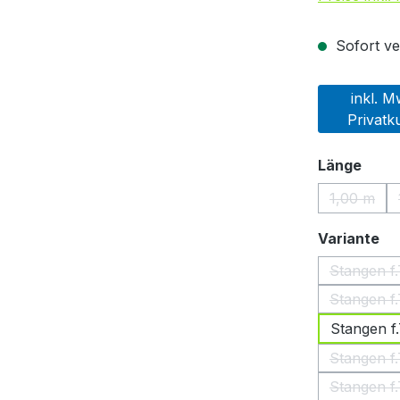
Sofort ver
inkl. M
Privatk
ausw
Länge
1,00 m
(Diese O
au
Variante
Stangen f
Stangen f
Stangen f
Stangen f
Stangen f