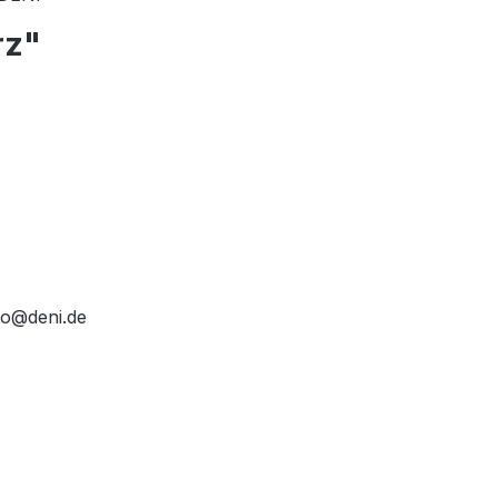
rz"
fo@deni.de