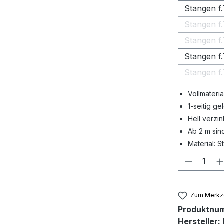
Stangen f
Stangen f
Stangen f
Stangen f
Stangen f
Vollmateria
1-seitig ge
Hell verzin
Ab 2 m sin
Material: S
Produkt
Zum Merkze
Produktnu
Hersteller: