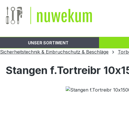
m Hauptinhalt springen
Zur Suche springen
Zur Hauptnavigation springen
UNSER SORTIMENT
Sicherheitstechnik & Einbruchschutz & Beschläge
Torb
Stangen f.Tortreibr 10x
Bildergalerie überspringen