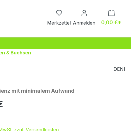
Du hast 0 Produkte auf dem M
0,00 €*
Merkzettel
Anmelden
gen & Buchsen
DENI
zienz mit minimalem Aufwand
eis:
€
. MwSt. zzgl. Versandkosten