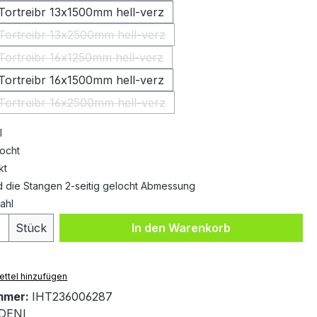
.Tortreibr 13x1500mm hell-verz
.Tortreibr 13x2500mm hell-verz
(Diese Option ist zurzeit nicht verfügbar.)
.Tortreibr 16x1250mm hell-verz
(Diese Option ist zurzeit nicht verfügbar.)
.Tortreibr 16x1500mm hell-verz
.Tortreibr 16x2500mm hell-verz
(Diese Option ist zurzeit nicht verfügbar.)
l
locht
kt
d die Stangen 2-seitig gelocht Abmessung
tahl
 Anzahl: Gib den gewünschten Wert ein 
Stück
In den Warenkorb
ttel hinzufügen
mmer:
IHT236006287
DENI