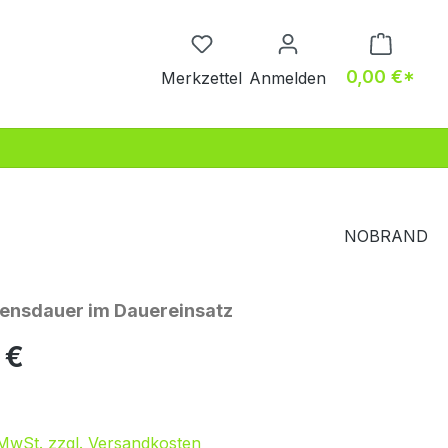
Du hast 0 Produkte auf dem M
0,00 €*
Merkzettel
Anmelden
NOBRAND
ensdauer im Dauereinsatz
eis:
 €
. MwSt. zzgl. Versandkosten