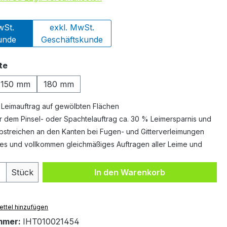
wSt.
exkl. MwSt.
unde
Geschäftskunde
auswählen
te
150 mm
180 mm
Leimauftrag auf gewölbten Flächen
dem Pinsel- oder Spachtelauftrag ca. 30 % Leimersparnis und
bstreichen an den Kanten bei Fugen- und Gitterverleimungen
les und vollkommen gleichmäßiges Auftragen aller Leime und
 Anzahl: Gib den gewünschten Wert ein 
Stück
In den Warenkorb
ttel hinzufügen
mmer:
IHT010021454