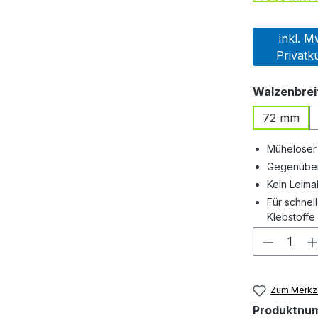
inkl. M
Privatk
Walzenbrei
72 mm
Müheloser 
Gegenüber 
Kein Leima
Für schnel
Klebstoffe
Produkt
Zum Merkze
Produktnu